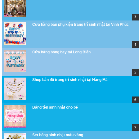
Cửa hàng bán phụ kiện trang trí sinh nhật tại Vĩnh Phúc
Cửa hàng bóng bay tại Long Biên
Shop bán đồ trang trí sinh nhật tại Hàng Mã
Bảng tên sinh nhật cho bé
Set bóng sinh nhật màu vàng