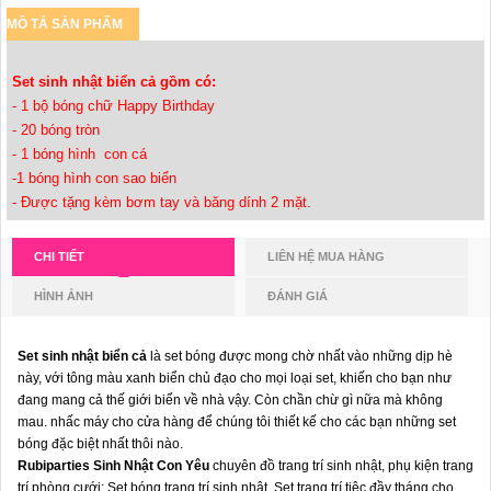
MÔ TẢ SẢN PHẨM
Set sinh nhật biển cả gồm có:
- 1 bộ bóng chữ Happy Birthday
- 20 bóng tròn
- 1 bóng hình con cá
-1 bóng hình con sao biển
- Được tặng kèm bơm tay và băng dính 2 mặt.
CHI TIẾT
LIÊN HỆ MUA HÀNG
HÌNH ẢNH
ĐÁNH GIÁ
Set sinh nhật biển cả
là set bóng được mong chờ nhất vào những dịp hè
này, với tông màu xanh biển chủ đạo cho mọi loại set, khiến cho bạn như
đang mang cả thế giới biển về nhà vậy. Còn chần chừ gì nữa mà không
mau. nhấc máy cho cửa hàng để chúng tôi thiết kế cho các bạn những set
bóng đặc biệt nhất thôi nào.
Rubiparties Sinh Nhật Con Yêu
chuyên đồ trang trí sinh nhật, phụ kiện trang
trí phòng cưới: Set bóng trang trí sinh nhật, Set trang trí tiệc đầy tháng cho