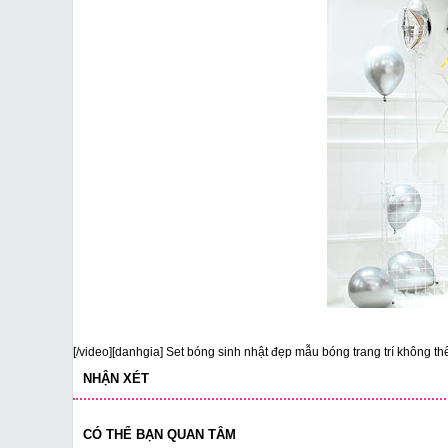
[/video][danhgia] Set bóng sinh nhật đẹp mẫu bóng trang trí không thể
NHẬN XÉT
CÓ THỂ BẠN QUAN TÂM