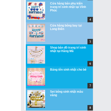
Cửa hàng bán phụ kiện
trang trí sinh nhật tại Vĩnh
Phúc
Cửa hàng bóng bay tại
Long Biên
Shop bán đồ trang trí sinh
nhật tại Hàng Mã
Bảng tên sinh nhật cho bé
Set bóng sinh nhật màu
vàng