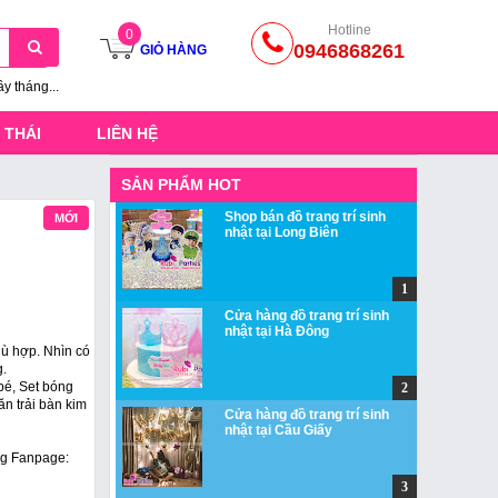
Hotline
0
0946868261
GIỎ HÀNG
ầy tháng...
 THÁI
LIÊN HỆ
SẢN PHẨM HOT
Shop bán đồ trang trí sinh
MỚI
nhật tại Long Biên
Cửa hàng đồ trang trí sinh
nhật tại Hà Đông
hù hợp. Nhìn có
g.
 bé, Set bóng
ăn trải bàn kim
Cửa hàng đồ trang trí sinh
nhật tại Cầu Giấy
ang Fanpage: