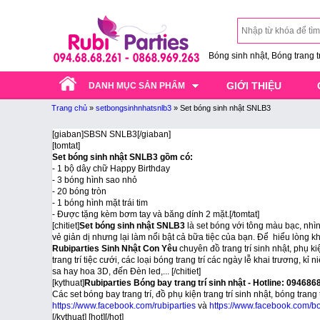
Bóng sinh nhật, Bóng trang trí
GIỚI THIỆU
DANH MỤC SẢN PHẨM
Trang chủ
»
setbongsinhnhatsnlb3
»
Set bóng sinh nhật SNLB3
[giaban]SBSN SNLB3[/giaban]
[tomtat]
Set bóng sinh nhật SNLB3 gồm có:
- 1 bộ dây chữ Happy Birthday
- 3 bóng hình sao nhỏ
- 20 bóng tròn
- 1 bóng hình mặt trái tim
- Được tặng kèm bơm tay và băng dính 2 mặt.[/tomtat]
[chitiet]
Set bóng sinh nhật SNLB3
là set bóng với tông màu bạc, nhì
vẻ giản dị nhưng lại làm nổi bật cả bữa tiệc của bạn. Để hiểu lòng kh
Rubiparties Sinh Nhật Con Yêu
chuyên đồ trang trí sinh nhật, phụ ki
trang trí tiệc cưới, các loại bóng trang trí các ngày lễ khai trương, 
sa hay hoa 3D, đến Đèn led,... [/chitiet]
[kythuat]
Rubiparties Bóng bay trang trí sinh nhật - Hotline: 09468
Các set bóng bay trang trí, đồ phụ kiện trang trí sinh nhật, bóng tra
https://www.facebook.com/rubiparties
và
https://www.facebook.com/b
[/kythuat] [hot]
[/hot]