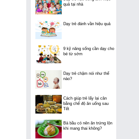
quả tại nhà
Dạy trẻ đánh vần hiệu quả
9 kỹ năng sống cần dạy cho
bé từ sớm
Dạy trẻ chậm nói như thế
nào?
Cách giúp trẻ lấy lại cân
bằng chế độ ăn uống sau
Tết
Bà bầu có nên ăn trứng lộn
khi mang thai không?