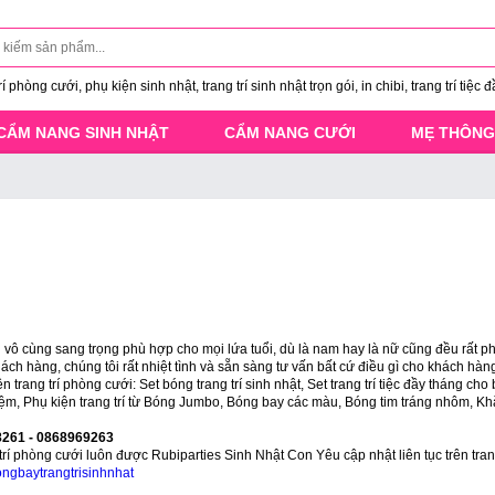
 phòng cưới, phụ kiện sinh nhật, trang trí sinh nhật trọn gói, in chibi, trang trí tiệc đ
CẨM NANG SINH NHẬT
CẨM NANG CƯỚI
MẸ THÔNG
n vô cùng sang trọng phù hợp cho mọi lứa tuổi, dù là nam hay là nữ cũng đều rất p
ách hàng, chúng tôi rất nhiệt tình và sẵn sàng tư vấn bất cứ điều gì cho khách hàn
ện trang trí phòng cưới: Set bóng trang trí sinh nhật, Set trang trí tiệc đầy tháng cho
kỉ niệm, Phụ kiện trang trí từ Bóng Jumbo, Bóng bay các màu, Bóng tim tráng nhôm, Kh
68261 - 0868969263
ng trí phòng cưới luôn được Rubiparties Sinh Nhật Con Yêu cập nhật liên tục trên tr
ongbaytrangtrisinhnhat