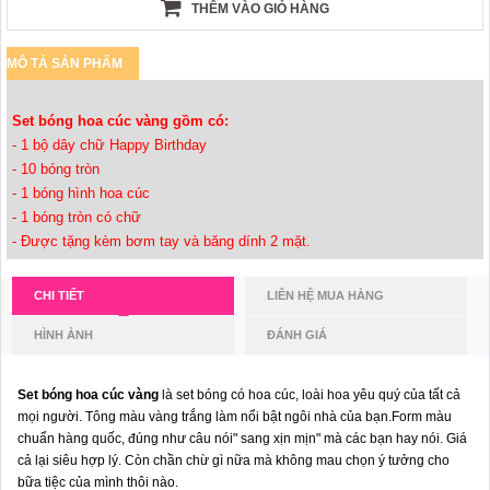
THÊM VÀO GIỎ HÀNG
MÔ TẢ SẢN PHẨM
Set bóng hoa cúc vàng gồm có:
- 1 bộ dây chữ Happy Birthday
- 10 bóng tròn
- 1 bóng hình hoa cúc
- 1 bóng tròn có chữ
- Được tặng kèm bơm tay và băng dính 2 mặt.
CHI TIẾT
LIÊN HỆ MUA HÀNG
HÌNH ẢNH
ĐÁNH GIÁ
Set bóng hoa cúc vàng
là set bóng có hoa cúc, loài hoa yêu quý của tất cả
mọi người. Tông màu vàng trắng làm nổi bật ngôi nhà của bạn.Form màu
chuẩn hàng quốc, đúng như câu nói" sang xịn mịn" mà các bạn hay nói. Giá
cả lại siêu hợp lý. Còn chần chừ gì nữa mà không mau chọn ý tưởng cho
bữa tiệc của mình thôi nào.