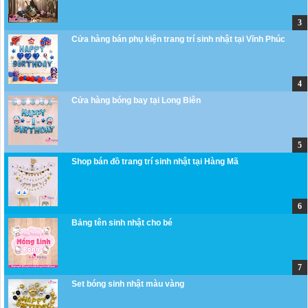
Cửa hàng bán phụ kiện trang trí sinh nhật tại Vĩnh Phúc
Cửa hàng bóng bay tại Long Biên
Shop bán đồ trang trí sinh nhật tại Hàng Mã
Bảng tên sinh nhật cho bé
Set bóng sinh nhật màu vàng