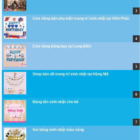
Cửa hàng bán phụ kiện trang trí sinh nhật tại Vĩnh Phúc
Cửa hàng bóng bay tại Long Biên
Shop bán đồ trang trí sinh nhật tại Hàng Mã
Bảng tên sinh nhật cho bé
Set bóng sinh nhật màu vàng