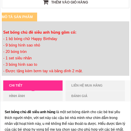
THÊM VÀO GIỎ HÀNG
MÔ TẢ SẢN PHẨM
Set bóng chủ đề siêu anh hùng gồm có:
- 1 bộ bóng chữ Happy Birthday
- 9 bóng hình sao nhỏ
- 20 bóng tròn
- 1 set siêu nhân
- 3 bóng hình sao to
- Được tặng kèm bơm tay và băng dính 2 mặt.
CHI TIẾT
LIÊN HỆ MUA HÀNG
HÌNH ẢNH
ĐÁNH GIÁ
Set bóng chủ đề siêu anh hùng
là một set bóng dành cho các bé trai yêu
thích người nhện, với set này các cậu bé nhà mình như chìm đắm trong
nhân vật hoạt hình này, u mê không thể nào thoát ra được. HIểu được tâm lý
của các bé shop hy vọng bố mẹ lựa chọn sao cho phù hợp với các bé nhất.