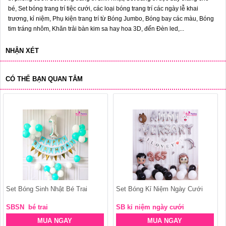
bé, Set bóng trang trí tiệc cưới, các loại bóng trang trí các ngày lễ khai
trương, kỉ niệm, Phụ kiện trang trí từ Bóng Jumbo, Bóng bay các màu, Bóng
tim tráng nhôm, Khăn trải bàn kim sa hay hoa 3D, đến Đèn led,...
NHẬN XÉT
CÓ THỂ BẠN QUAN TÂM
Set Bóng Sinh Nhật Bé Trai
Set Bóng Kỉ Niệm Ngày Cưới
SBSN bé trai
SB kỉ niệm ngày cưới
MUA NGAY
MUA NGAY