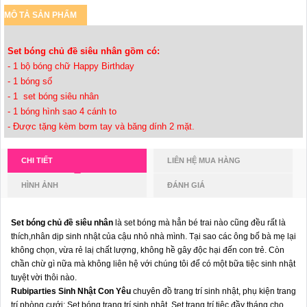
MÔ TẢ SẢN PHẨM
Set bóng chủ đề siêu nhân gồm có:
- 1 bộ bóng chữ Happy Birthday
- 1 bóng số
- 1 set bóng siêu nhân
- 1 bóng hình sao 4 cánh to
- Được tặng kèm bơm tay và băng dính 2 mặt.
CHI TIẾT
LIÊN HỆ MUA HÀNG
HÌNH ẢNH
ĐÁNH GIÁ
Set bóng chủ đề siêu nhân
là set bóng mà hẳn bé trai nào cũng đều rất là
thích,nhân dịp sinh nhật của cậu nhỏ nhà mình. Tại sao các ông bố bà mẹ lại
không chọn, vừa rẻ laị chất lượng, không hề gây độc hại đến con trẻ. Còn
chần chừ gì nữa mà không liên hệ với chúng tôi để có một bữa tiệc sinh nhật
tuyệt vời thôi nào.
Rubiparties Sinh Nhật Con Yêu
chuyên đồ trang trí sinh nhật, phụ kiện trang
trí phòng cưới: Set bóng trang trí sinh nhật, Set trang trí tiệc đầy tháng cho