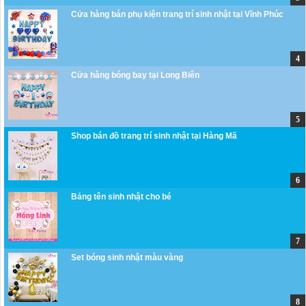
Cửa hàng bán phụ kiện trang trí sinh nhật tại Vĩnh Phúc
Cửa hàng bóng bay tại Long Biên
Shop bán đồ trang trí sinh nhật tại Hàng Mã
Bảng tên sinh nhật cho bé
Set bóng sinh nhật màu vàng