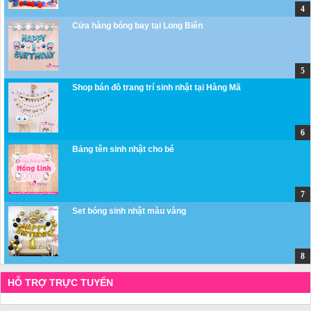
Cửa hàng bóng bay tại Long Biên
Shop bán đồ trang trí sinh nhật tại Hàng Mã
Bảng tên sinh nhật cho bé
Set bóng sinh nhật màu vàng
HỖ TRỢ TRỰC TUYẾN