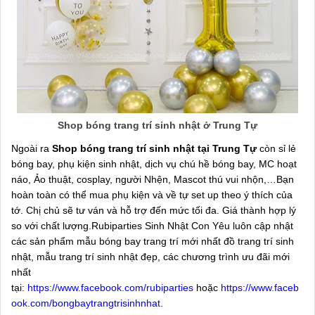
Shop bóng trang trí sinh nhật ở Trung Tự
Ngoài ra
Shop bóng trang trí sinh nhật tại Trung Tự
còn sỉ lẻ
bóng bay, phụ kiện sinh nhật, dịch vụ chú hề bóng bay, MC hoạt
náo, Ảo thuật, cosplay, người Nhện, Mascot thú vui nhộn,…Bạn
hoàn toàn có thể mua phụ kiện và về tự set up theo ý thích của
tớ. Chị chủ sẽ tư ván và hỗ trợ đến mức tối đa. Giá thành hợp lý
so với chất lượng.Rubiparties Sinh Nhật Con Yêu luôn cập nhật
các sản phẩm mẫu bóng bay trang trí mới nhất đồ trang trí sinh
nhật, mẫu trang trí sinh nhật đẹp, các chương trình ưu đãi mới
nhất
tại:
https://www.facebook.com/rubiparties
hoặc
https://www.faceb
ook.com/bongbaytrangtrisinhnhat
.