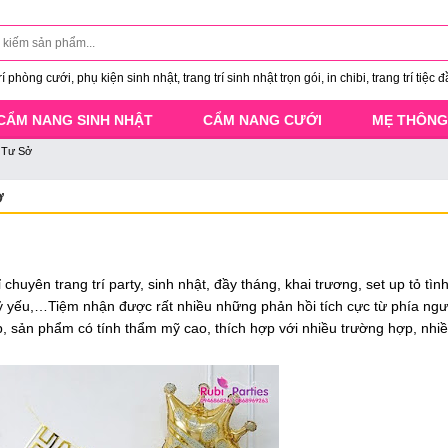
 phòng cưới, phụ kiện sinh nhật, trang trí sinh nhật trọn gói, in chibi, trang trí tiệc đ
CẨM NANG SINH NHẬT
CẨM NANG CƯỚI
MẸ THÔNG
ã Tư Sở
Ở
ỉ chuyên trang trí party, sinh nhật, đầy tháng, khai trương, set up tỏ tìn
 kỷ yếu,…Tiệm nhận được rất nhiều những phản hồi tích cực từ phía ngư
 sản phẩm có tính thẩm mỹ cao, thích hợp với nhiều trường hợp, nhiề