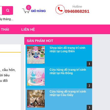
Hotline
0
0946868261
GIỎ HÀNG
ầy tháng...
 THÁI
LIÊN HỆ
SẢN PHẨM HOT
Shop bán đồ trang trí sinh
nhật tại Long Biên
h, cầu hôn,
Cửa hàng đồ trang trí sinh
nhật tại Hà Đông
ời tiêu
u đối
Cửa hàng đồ trang trí sinh
nhật tại Cầu Giấy