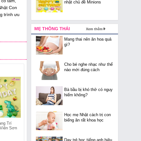
 có tâm,
nhật chủ đề Minions
Nhật Con
g trình ưu
MẸ THÔNG THÁI
Xem thêm
Mang thai nên ăn hoa quả
gì?
Cho bé nghe nhạc như thế
nào mới đúng cách
Bà bầu bị khó thở có nguy
hiểm không?
Học mẹ Nhật cách trị con
biếng ăn rất khoa học
ng Trí
Shop Bóng Trang Trí
Shop Bóng Trang Trí
 Viên Sơn
Sinh Nhật Tại Ngô Thì
Sinh Nhật Tại Lê Đại
Nhậm
Hành
Dạy trẻ học tiếng anh hiệu