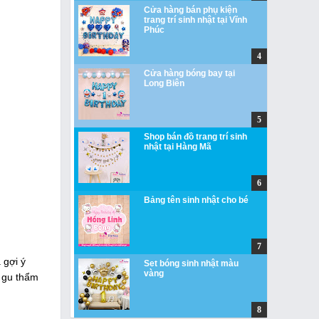
Cửa hàng bán phụ kiện
trang trí sinh nhật tại Vĩnh
Phúc
Cửa hàng bóng bay tại
Long Biên
Shop bán đồ trang trí sinh
nhật tại Hàng Mã
Bảng tên sinh nhật cho bé
 gợi ý
Set bóng sinh nhật màu
vàng
i gu thẩm