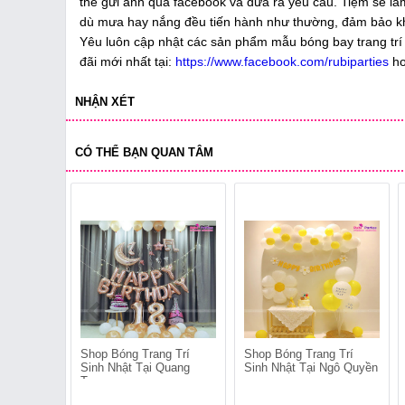
thể gửi ảnh qua facebook và đưa ra yêu cầu. Tiệm sẽ l
dù mưa hay nắng đều tiến hành như thường, đảm bảo khô
Yêu luôn cập nhật các sản phẩm mẫu bóng bay trang trí m
đãi mới nhất tại:
https://www.facebook.com/rubiparties
h
NHẬN XÉT
CÓ THỂ BẠN QUAN TÂM
Shop Bóng Trang Trí
Shop Bóng Trang Trí
Sinh Nhật Tại Quang
Sinh Nhật Tại Ngô Quyền
Trung