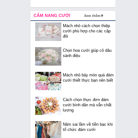
CẨM NANG CƯỚI
Xem thêm
Mách nhỏ cách chọn thiệp
cưới phù hợp cho các cặp
đôi
Chọn hoa cưới giúp cô dâu
sành điệu
Mách nhỏ bảy món quà đám
cưới thiết thực bạn nên biết
Cách chọn thực đơn đám
cưới bình dân mà vẫn chất
lượng
Năm sai lầm về tiền bạc khi
tổ chức đám cưới