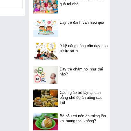
quả tại nhà
Dạy trẻ đánh vần hiệu quả
9 kỹ năng sống cần dạy cho
bé từ sớm
Dạy trẻ chậm nói như thế
nào?
Cách giúp trẻ lấy lại cân
bằng chế độ ăn uống sau
Tết
Bà bầu có nên ăn trứng lộn
khi mang thai không?