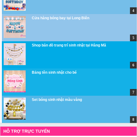
Cửa hàng bóng bay tại Long Biên
Shop bán đồ trang trí sinh nhật tại Hàng Mã
Bảng tên sinh nhật cho bé
Set bóng sinh nhật màu vàng
HỖ TRỢ TRỰC TUYẾN