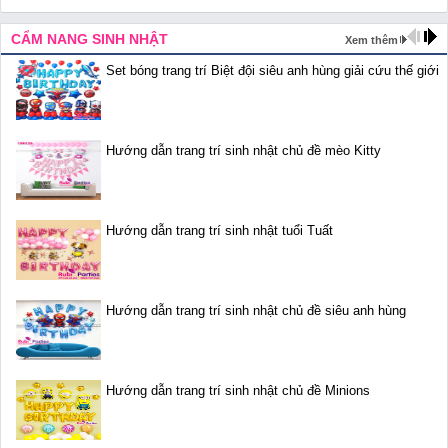
CẨM NANG SINH NHẬT
Xem thêm
Set bóng trang trí Biệt đội siêu anh hùng giải cứu thế giới
Hướng dẫn trang trí sinh nhật chủ đề mèo Kitty
Hướng dẫn trang trí sinh nhật tuổi Tuất
Hướng dẫn trang trí sinh nhật chủ đề siêu anh hùng
Hướng dẫn trang trí sinh nhật chủ đề Minions