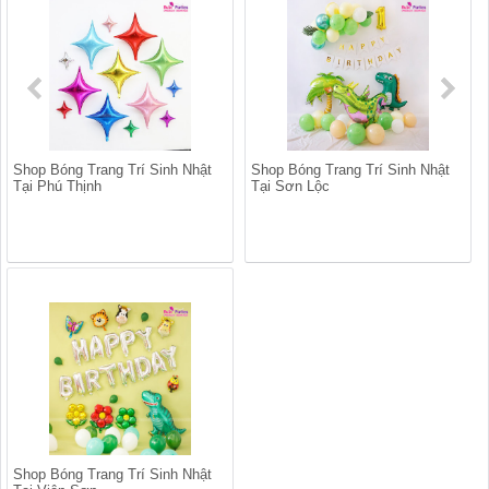
Shop Bóng Trang Trí Sinh Nhật
Shop Bóng Trang Trí Sinh Nhật
Tại Phú Thịnh
Tại Sơn Lộc
Shop Bóng Trang Trí Sinh Nhật