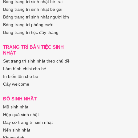
Bóng trang trí sinh nhật bé trai
Bóng trang trí sinh nhật bé gái
Bóng trang trí sinh nhật người lớn
Bóng trang trí phòng cưới
Bóng trang trí tiệc đầy tháng
TRANG TRÍ BÀN TIỆC SINH
NHẬT
Set trang trí sinh nhật theo chủ đề
Làm hình chibi cho bé
In biển tên cho bé
Cây welcome
ĐỒ SINH NHẬT
Mũ sinh nhật
Hộp quà sinh nhật
Dây cờ trang trí sinh nhật
Nến sinh nhật
Khung ảnh