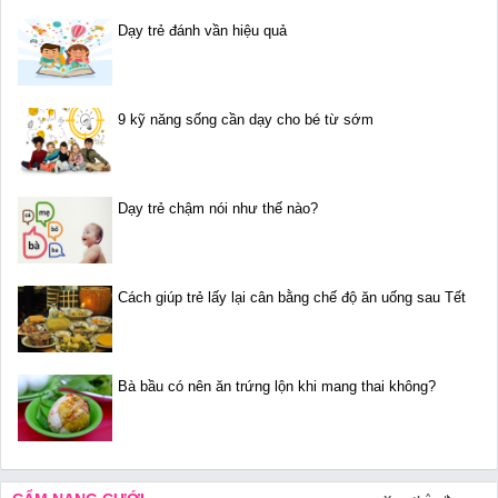
Dạy trẻ đánh vần hiệu quả
9 kỹ năng sống cần dạy cho bé từ sớm
Dạy trẻ chậm nói như thế nào?
Cách giúp trẻ lấy lại cân bằng chế độ ăn uống sau Tết
Bà bầu có nên ăn trứng lộn khi mang thai không?