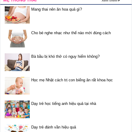
MẸ THÔNG THÁI
Xem thêm
Mang thai nên ăn hoa quả gì?
Cho bé nghe nhạc như thế nào mới đúng cách
Bà bầu bị khó thở có nguy hiểm không?
Học mẹ Nhật cách trị con biếng ăn rất khoa học
Dạy trẻ học tiếng anh hiệu quả tại nhà
Dạy trẻ đánh vần hiệu quả