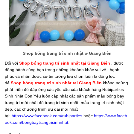
Shop bóng trang trí sinh nhật ở Giang Biên
Đối với
Shop bóng trang trí sinh nhật tại Giang Biên
, được
đồng hành cùng bạn trong những khoảnh khắc vui vẻ , hạnh
phúc và nhận được sự tin tưởng lựa chọn luôn là động lực
để
Shop bóng trang trí sinh nhật tại Giang Biên
không ngừng
phát triển để đáp ứng các yêu cầu của khách hàng.Rubiparties
Sinh Nhật Con Yêu luôn cập nhật các sản phẩm mẫu bóng bay
trang trí mới nhất đồ trang trí sinh nhật, mẫu trang trí sinh nhật
đẹp, các chương trình ưu đãi mới nhất
tại:
https://www.facebook.com/rubiparties
hoặc
https://www.faceb
ook.com/bongbaytrangtrisinhnhat
.