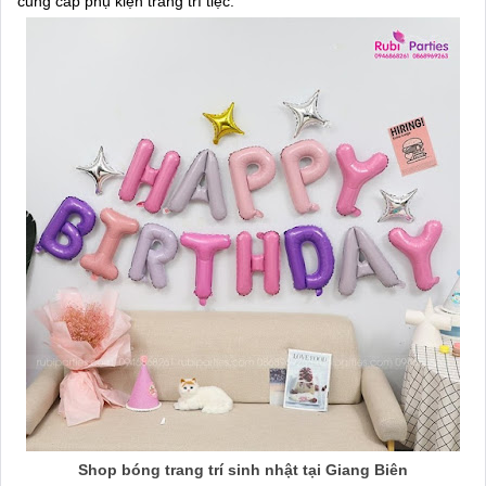
cung cấp phụ kiện trang trí tiệc.
Shop bóng trang trí sinh nhật tại Giang Biên