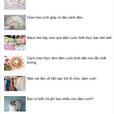
Chọn hoa cưới giúp cô dâu sành điệu
Mách nhỏ bảy món quà đám cưới thiết thực bạn nên biết
Cách chọn thực đơn đám cưới bình dân mà vẫn chất
lượng
Năm sai lầm về tiền bạc khi tổ chức đám cưới
Bạn có biết chi phí bao nhiêu cho đám cưới?