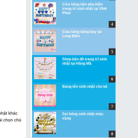
Cửa hàng bán phụ kiện
trang trí sinh nhật tại Vĩnh
Phúc
Cửa hàng bóng bay tại
Long Biên
Shop bán đồ trang trí sinh
nhật tại Hàng Mã
Bảng tên sinh nhật cho bé
nhật khác
Set bóng sinh nhật màu
vàng
ải chọn chủ