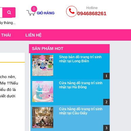
Hotline
0
0946868261
GIỎ HÀNG
ầy tháng...
 THÁI
LIÊN HỆ
SẢN PHẨM HOT
Shop bán đồ trang trí sinh
nhật tại Long Biên
 cho nên,
 Mẹ !!!Nếu
Cửa hàng đồ trang trí sinh
nhật tại Hà Đông
iếu đó là
iết dưới
Cửa hàng đồ trang trí sinh
nhật tại Cầu Giấy