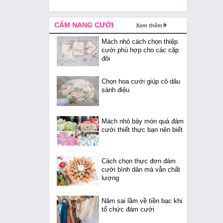
CẨM NANG CƯỚI
Xem thêm
Mách nhỏ cách chọn thiệp
cưới phù hợp cho các cặp
đôi
Chọn hoa cưới giúp cô dâu
sành điệu
Mách nhỏ bảy món quà đám
cưới thiết thực bạn nên biết
Cách chọn thực đơn đám
cưới bình dân mà vẫn chất
lượng
Năm sai lầm về tiền bạc khi
tổ chức đám cưới