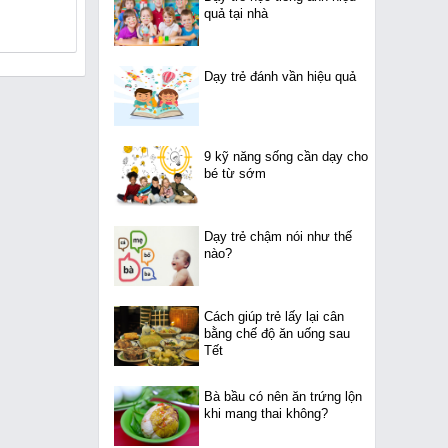
quả tại nhà
Dạy trẻ đánh vần hiệu quả
9 kỹ năng sống cần dạy cho
bé từ sớm
Dạy trẻ chậm nói như thế
nào?
Cách giúp trẻ lấy lại cân
bằng chế độ ăn uống sau
Tết
Bà bầu có nên ăn trứng lộn
khi mang thai không?