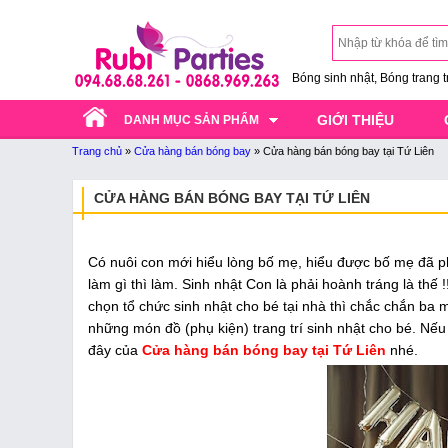
Bóng sinh nhật, Bóng trang trí
GIỚI THIỆU
DANH MỤC SẢN PHẨM
Trang chủ
»
Cửa hàng bán bóng bay
»
Cửa hàng bán bóng bay tại Tứ Liên
CỬA HÀNG BÁN BÓNG BAY TẠI TỨ LIÊN
Có nuôi con mới hiểu lòng bố mẹ, hiểu được bố mẹ đã ph
làm gì thì làm. Sinh nhật Con là phải hoành tráng là thế
chọn tổ chức sinh nhật cho bé tại nhà thì chắc chắn ba 
những món đồ (phụ kiện) trang trí sinh nhật cho bé. Nếu
đây của
Cửa hàng bán bóng bay tại Tứ Liên
nhé.