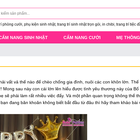
 phòng cưới, phụ kiện sinh nhật, trang trí sinh nhật trọn gói, in chibi, trang trí tiệc đ
CẨM NANG SINH NHẬT
CẨM NANG CƯỚI
MẸ THÔNG
ải vất vả thế nào để chèo chống gia đình, nuôi các con khôn lớn. Thế
 !!! Mong sau này con cái lớn lên hiểu được tình yêu thương này của Bố
mẹ sẽ phải làm rất nhiều việc đấy. Và một phần quan trọng không thể th
 bạn đang băn khoăn không biết bắt đầu từ đâu thì hãy tham khảo bài v