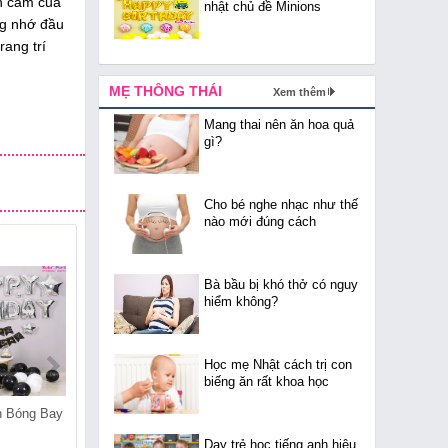
nh cảm của
nhật chủ đề Minions
ng nhớ đầu
rang trí
MẸ THÔNG THÁI
Xem thêm
Mang thai nên ăn hoa quả
gì?
Cho bé nghe nhạc như thế
nào mới đúng cách
Bà bầu bị khó thở có nguy
hiểm không?
Học mẹ Nhật cách trị con
biếng ăn rất khoa học
n Bóng Bay
Cửa Hàng Bán Bóng Bay
Cửa Hàng Bán Bóng Bay
Tại Trúc Bạch
Tại Đông Ngạc
Dạy trẻ học tiếng anh hiệu