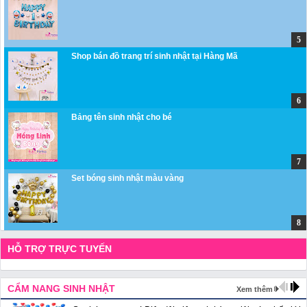
Shop bán đồ trang trí sinh nhật tại Hàng Mã
Bảng tên sinh nhật cho bé
Set bóng sinh nhật màu vàng
HỖ TRỢ TRỰC TUYẾN
CẨM NANG SINH NHẬT
Xem thêm