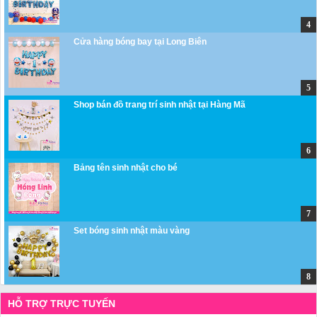
Cửa hàng bóng bay tại Long Biên
Shop bán đồ trang trí sinh nhật tại Hàng Mã
Bảng tên sinh nhật cho bé
Set bóng sinh nhật màu vàng
HỖ TRỢ TRỰC TUYẾN