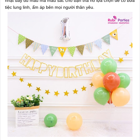
nhật đầy đủ mẫu mã màu sắc cho bạn tha hồ lựa chọn để có bữa
tiệc lung linh, ấm áp bên mọi người thân yêu.