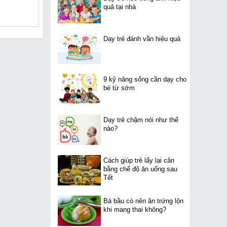
quả tại nhà
Dạy trẻ đánh vần hiệu quả
9 kỹ năng sống cần dạy cho
bé từ sớm
Dạy trẻ chậm nói như thế
nào?
Cách giúp trẻ lấy lại cân
bằng chế độ ăn uống sau
Tết
Bà bầu có nên ăn trứng lộn
khi mang thai không?