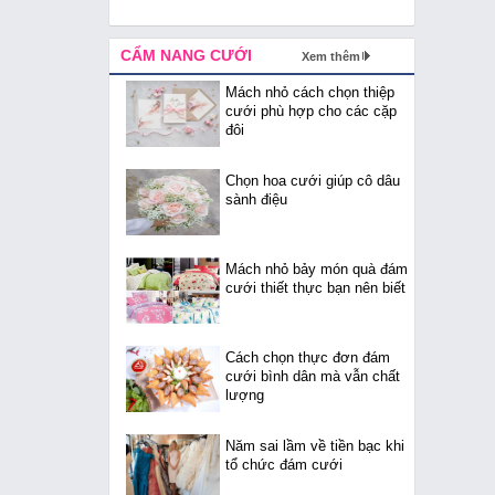
CẨM NANG CƯỚI
Xem thêm
Mách nhỏ cách chọn thiệp
cưới phù hợp cho các cặp
đôi
Chọn hoa cưới giúp cô dâu
sành điệu
Mách nhỏ bảy món quà đám
cưới thiết thực bạn nên biết
Cách chọn thực đơn đám
cưới bình dân mà vẫn chất
lượng
Năm sai lầm về tiền bạc khi
tổ chức đám cưới