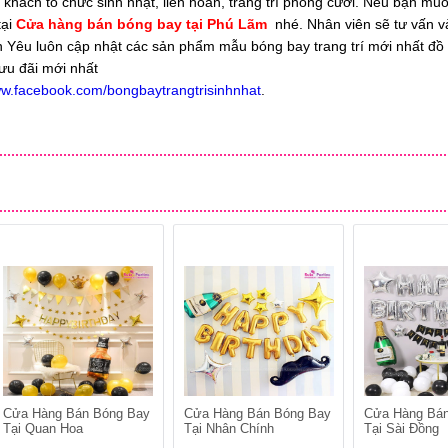
t khách tổ chức sinh nhật, liên hoan, trang trí phòng cưới. Nếu bạn muố
tại
Cửa hàng bán bóng bay tại Phú Lãm
nhé. Nhân viên sẽ tư vấn 
n Yêu luôn cập nhật các sản phẩm mẫu bóng bay trang trí mới nhất đồ t
 ưu đãi mới nhất
ww.facebook.com/bongbaytrangtrisinhnhat
.
Cửa Hàng Bán Bóng Bay
Cửa Hàng Bán Bóng Bay
Cửa Hàng Bá
Tại Quan Hoa
Tại Nhân Chính
Tại Sài Đồng