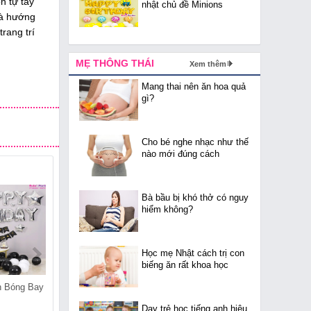
n tự tay
nhật chủ đề Minions
và hướng
rang trí
MẸ THÔNG THÁI
Xem thêm
Mang thai nên ăn hoa quả
gì?
Cho bé nghe nhạc như thế
nào mới đúng cách
Bà bầu bị khó thở có nguy
hiểm không?
Học mẹ Nhật cách trị con
biếng ăn rất khoa học
n Bóng Bay
Cửa Hàng Bán Bóng Bay
Cửa Hàng Bán Bóng Bay
Tại Trúc Bạch
Tại Đông Ngạc
Dạy trẻ học tiếng anh hiệu