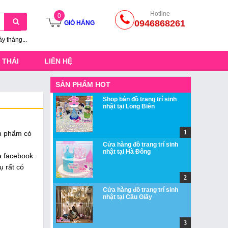
Hotline
0
0946868261
GIỎ HÀNG
ầy tháng...
 THÁI
LIÊN HỆ
SẢN PHẨM HOT
Shop bán đồ trang trí sinh
nhật tại Long Biên
ản phẩm có
Cửa hàng đồ trang trí sinh
nhật tại Hà Đông
ua facebook
 rất có
Cửa hàng đồ trang trí sinh
nhật tại Cầu Giấy