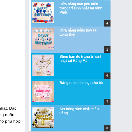
Cửa hàng bán phụ kiện
trang trí sinh nhật tại Vĩnh
Phúc
Cửa hàng bóng bay tại
Long Biên
Shop bán đồ trang trí sinh
nhật tại Hàng Mã
Bảng tên sinh nhật cho bé
 nhật. Đặc
Set bóng sinh nhật màu
vàng
ợng nhân
cho phù hợp