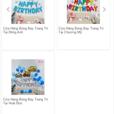
Cửa Hàng Bóng Bay Trang Trí
Cửa Hàng Bóng Bay Trang Trí
Tại Đông Anh
Tại Chương Mỹ
Cửa Hàng Bóng Bay Trang Trí
Tại Hoài Đức