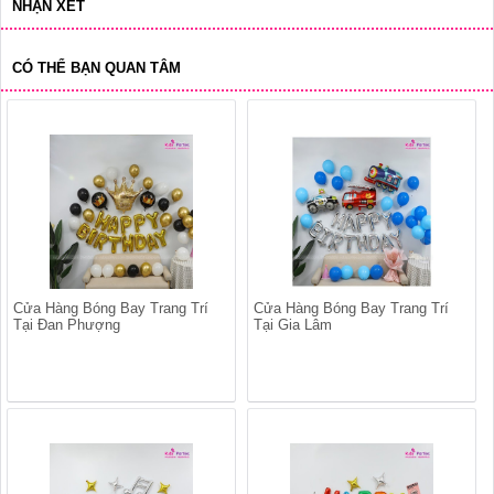
NHẬN XÉT
CÓ THỂ BẠN QUAN TÂM
Cửa Hàng Bóng Bay Trang Trí
Cửa Hàng Bóng Bay Trang Trí
Tại Đan Phượng
Tại Gia Lâm