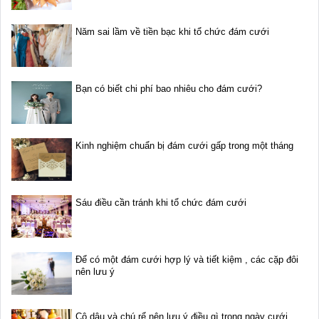
Năm sai lầm về tiền bạc khi tổ chức đám cưới
Bạn có biết chi phí bao nhiêu cho đám cưới?
Kinh nghiệm chuẩn bị đám cưới gấp trong một tháng
Sáu điều cần tránh khi tổ chức đám cưới
Để có một đám cưới hợp lý và tiết kiệm , các cặp đôi
nên lưu ý
Cô dâu và chú rể nên lưu ý điều gì trong ngày cưới