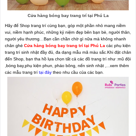
Cửa hàng bóng bay trang trí tại Phú La
Hãy để Shop trang trí cùng bạn, góp một phần nhỏ mang niềm
vui, niềm hạnh phúc, những kỷ niệm đẹp bên bạn bè, người thân,
người yêu thương…Bạn cần chần chờ gì nữa mà không nhanh
chân ghé
Cửa hàng bóng bay trang trí tại Phú La
các phụ kiện
trang trí sinh nhật đầy đủ, đa dạng mẫu mã màu sắc.Khi đặt chân
đến Shop, bạn tha hồ lựa chọn tất cả các đồ trang trí như :mũ đội
,bóng bay,phụ kiện phun, pháo bông, nến sinh nhật ,...xem thêm
các mẫu trang trí
tại đây
theo nhu cầu của các bạn.