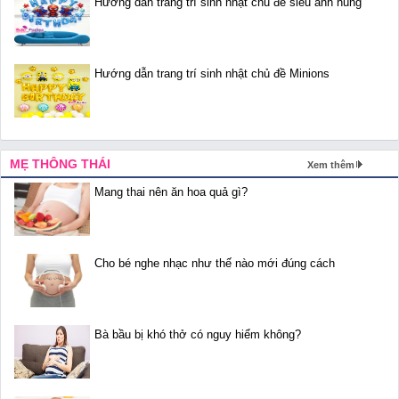
Hướng dẫn trang trí sinh nhật chủ đề siêu anh hùng
Hướng dẫn trang trí sinh nhật chủ đề Minions
MẸ THÔNG THÁI
Xem thêm
Mang thai nên ăn hoa quả gì?
Cho bé nghe nhạc như thế nào mới đúng cách
Bà bầu bị khó thở có nguy hiểm không?