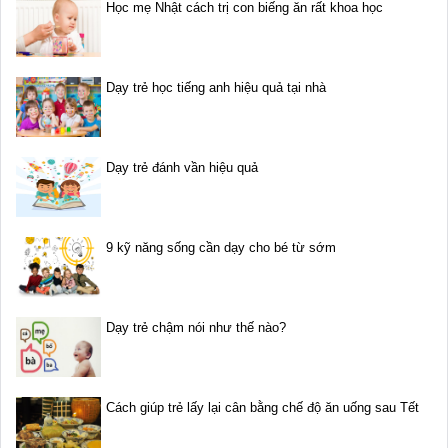
Học mẹ Nhật cách trị con biếng ăn rất khoa học
Dạy trẻ học tiếng anh hiệu quả tại nhà
Dạy trẻ đánh vần hiệu quả
9 kỹ năng sống cần dạy cho bé từ sớm
Dạy trẻ chậm nói như thế nào?
Cách giúp trẻ lấy lại cân bằng chế độ ăn uống sau Tết