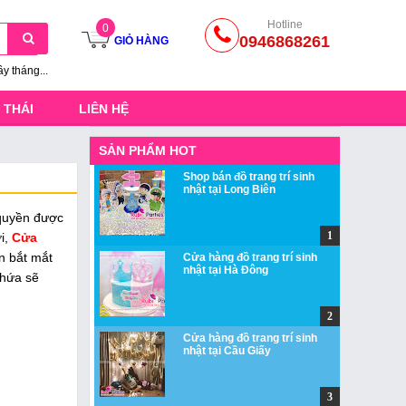
Hotline
0
0946868261
GIỎ HÀNG
ầy tháng...
 THÁI
LIÊN HỆ
SẢN PHẨM HOT
Shop bán đồ trang trí sinh
nhật tại Long Biên
 quyền được
i,
Cửa
àn bắt mắt
Cửa hàng đồ trang trí sinh
nhật tại Hà Đông
hứa sẽ
Cửa hàng đồ trang trí sinh
nhật tại Cầu Giấy