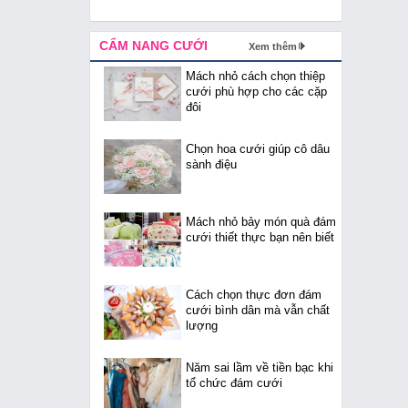
CẨM NANG CƯỚI
Xem thêm
Mách nhỏ cách chọn thiệp
cưới phù hợp cho các cặp
đôi
Chọn hoa cưới giúp cô dâu
sành điệu
Mách nhỏ bảy món quà đám
cưới thiết thực bạn nên biết
Cách chọn thực đơn đám
cưới bình dân mà vẫn chất
lượng
Năm sai lầm về tiền bạc khi
tổ chức đám cưới