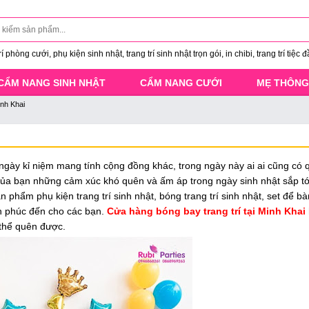
 phòng cưới, phụ kiện sinh nhật, trang trí sinh nhật trọn gói, in chibi, trang trí tiệc đ
CẨM NANG SINH NHẬT
CẨM NANG CƯỚI
MẸ THÔNG
inh Khai
ngày kỉ niệm mang tính cộng đồng khác, trong ngày này ai ai cũng có
 của bạn những cảm xúc khó quên và ấm áp trong ngày sinh nhật sắp tớ
 phẩm phụ kiện trang trí sinh nhật, bóng trang trí sinh nhật, set để b
nh phúc đến cho các bạn.
Cửa hàng bóng bay trang trí tại Minh Khai
 thể quên được.