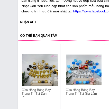
bạn trang trí bữa tiệc, tận hưởng hết vẻ đẹp cửa bữa si
Nhật Con Yêu luôn cập nhật các sản phẩm mẫu bóng bay tr
chương trình ưu đãi mới nhất tại:
https://www.facebook.c
NHẬN XÉT
CÓ THỂ BẠN QUAN TÂM
Cửa Hàng Bóng Bay
Cửa Hàng Bóng Bay
Trang Trí Tại Đan
Trang Trí Tại Gia Lâm
Phượng