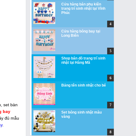
Cửa hàng bán phụ kiện
trang trí sinh nhật tại Vĩnh
Phúc
Cửa hàng bóng bay tại
Long Biên
Shop bán đồ trang trí sinh
nhật tại Hàng Mã
Bảng tên sinh nhật cho bé
, set bàn
g bay
Set bóng sinh nhật màu
vàng
ầy đủ mẫu
ây
.