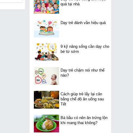
quả tại nhà
Dạy trẻ đánh vần hiệu quả
9 kỹ năng sống cần dạy cho
bé từ sớm
Dạy trẻ chậm nói như thế
nào?
Cách giúp trẻ lấy lại cân
bằng chế độ ăn uống sau
Tết
Bà bầu có nên ăn trứng lộn
khi mang thai không?