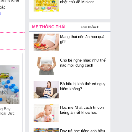
arties Sinh
nhật chủ đề Minions
các
t
.
MẸ THÔNG THÁI
Xem thêm
Mang thai nên ăn hoa quả
gì?
Cho bé nghe nhạc như thế
nào mới đúng cách
Bà bầu bị khó thở có nguy
hiểm không?
Học mẹ Nhật cách trị con
ng Bay
Cửa Hàng Bóng Bay
Cửa Hàng Bóng Bay
biếng ăn rất khoa học
 Hoài Đức
Trang Trí Tại Long Biên
Trang Trí Tại Tây Hồ
Dạy trẻ học tiếng anh hiệu