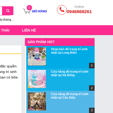
Hotline
0
0946868261
GIỎ HÀNG
ầy tháng...
 THÁI
LIÊN HỆ
SẢN PHẨM HOT
Shop bán đồ trang trí sinh
nhật tại Long Biên
o đặc quyền
ng trí sinh
Cửa hàng đồ trang trí sinh
nhật tại Hà Đông
p bạn có bữa
Cửa hàng đồ trang trí sinh
nhật tại Cầu Giấy