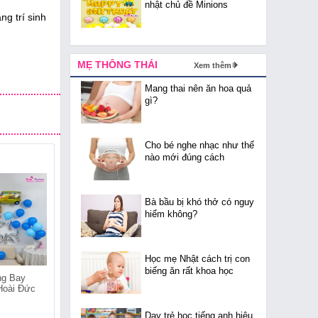
nhật chủ đề Minions
ng trí sinh
MẸ THÔNG THÁI
Xem thêm
Mang thai nên ăn hoa quả
gì?
Cho bé nghe nhạc như thế
nào mới đúng cách
Bà bầu bị khó thở có nguy
hiểm không?
Học mẹ Nhật cách trị con
biếng ăn rất khoa học
ng Bay
Cửa Hàng Bóng Bay
Cửa Hàng Bóng Bay
 Hoài Đức
Trang Trí Tại Long Biên
Trang Trí Tại Tây Hồ
Dạy trẻ học tiếng anh hiệu