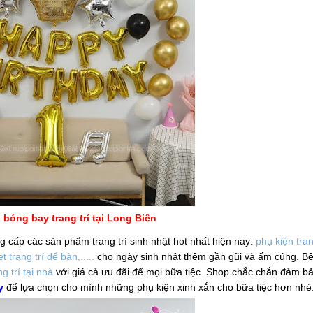
bóng bay trang trí tại Long Biên
 cấp các sản phẩm trang trí sinh nhật hot nhất hiện nay:
phụ kiện tran
t trang trí để bàn,.....
cho ngày sinh nhật thêm gần gũi và ấm cúng. B
ng trí tại nhà
với giá cả ưu đãi để mọi bữa tiệc. Shop chắc chắn đảm b
y
để lựa chọn cho mình những phụ kiện xinh xắn cho bữa tiệc hơn nhé