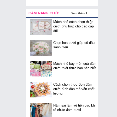
CẨM NANG CƯỚI
Xem thêm
Mách nhỏ cách chọn thiệp
cưới phù hợp cho các cặp
đôi
Chọn hoa cưới giúp cô dâu
sành điệu
Mách nhỏ bảy món quà đám
cưới thiết thực bạn nên biết
Cách chọn thực đơn đám
cưới bình dân mà vẫn chất
lượng
Năm sai lầm về tiền bạc khi
tổ chức đám cưới