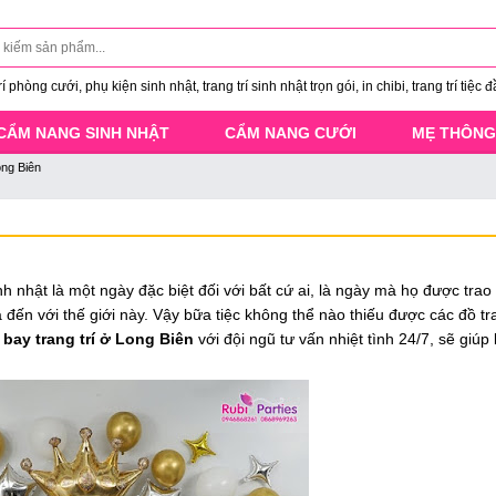
 phòng cưới, phụ kiện sinh nhật, trang trí sinh nhật trọn gói, in chibi, trang trí tiệc đ
CẨM NANG SINH NHẬT
CẨM NANG CƯỚI
MẸ THÔNG
ong Biên
nh nhật là một ngày đặc biệt đối với bất cứ ai, là ngày mà họ được tra
 đến với thế giới này. Vậy bữa tiệc không thể nào thiếu được các đồ tra
bay trang trí ở Long Biên
với đội ngũ tư vấn nhiệt tình 24/7, sẽ giú