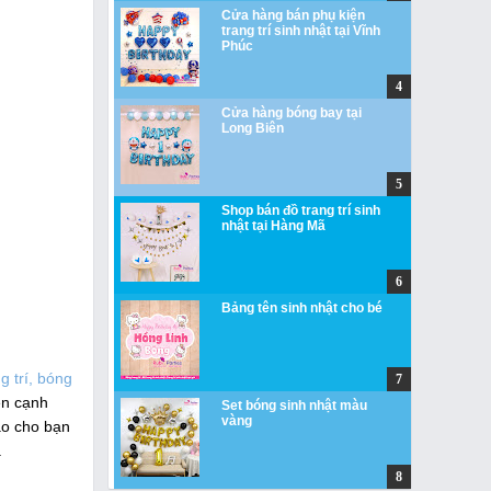
Cửa hàng bán phụ kiện
trang trí sinh nhật tại Vĩnh
Phúc
Cửa hàng bóng bay tại
Long Biên
Shop bán đồ trang trí sinh
nhật tại Hàng Mã
Bảng tên sinh nhật cho bé
g trí, bóng
ên cạnh
Set bóng sinh nhật màu
vàng
ảo cho bạn
.