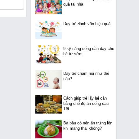
quả tại nhà
Dạy trẻ đánh vần hiệu quả
9 kỹ năng sống cần dạy cho
bé từ sớm
Dạy trẻ chậm nói như thế
nào?
Cách giúp trẻ lấy lại cân
bằng chế độ ăn uống sau
Tết
Bà bầu có nên ăn trứng lộn
khi mang thai không?