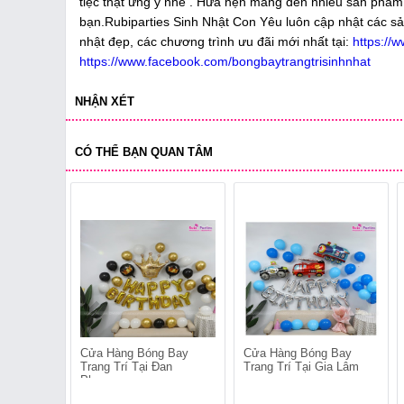
tiệc thật ưng ý nhé . Hứa hẹn mang đến nhiều sản phẩm 
bạn.Rubiparties Sinh Nhật Con Yêu luôn cập nhật các sản
nhật đẹp, các chương trình ưu đãi mới nhất tại:
https://
https://www.facebook.com/bongbaytrangtrisinhnhat
NHẬN XÉT
CÓ THỂ BẠN QUAN TÂM
Cửa Hàng Bóng Bay
Cửa Hàng Bóng Bay
Trang Trí Tại Đan
Trang Trí Tại Gia Lâm
Phượng