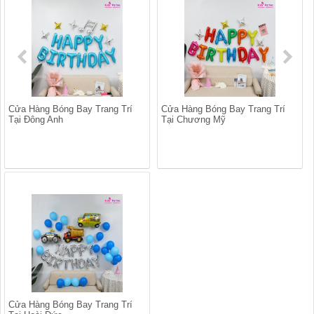
Cửa Hàng Bóng Bay Trang Trí
Cửa Hàng Bóng Bay Trang Trí
Tại Đông Anh
Tại Chương Mỹ
Cửa Hàng Bóng Bay Trang Trí