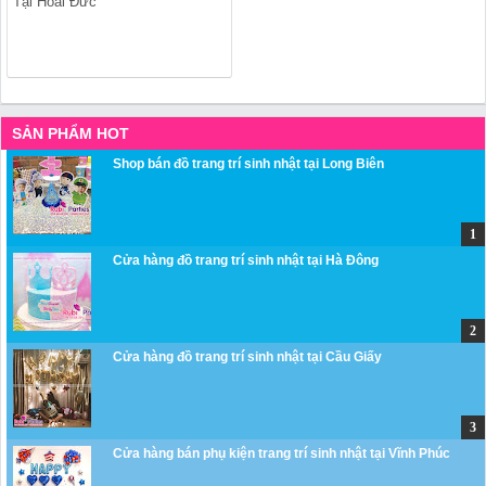
Tại Hoài Đức
SẢN PHẨM HOT
Shop bán đồ trang trí sinh nhật tại Long Biên
Cửa hàng đồ trang trí sinh nhật tại Hà Đông
Cửa hàng đồ trang trí sinh nhật tại Cầu Giấy
Cửa hàng bán phụ kiện trang trí sinh nhật tại Vĩnh Phúc