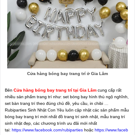
Cửa hàng bóng bay trang trí ở Gia Lâm
Bên
Cửa hàng bóng bay trang trí tại Gia Lâm
cung cấp rất
nhiều sản phẩm trang trí như: set bóng bay hình thù ngộ nghĩnh,
set bàn trang trí theo đúng chủ đề, yêu cầu, in chibi …
Rubiparties Sinh Nhật Con Yêu luôn cập nhật các sản phẩm mẫu
bóng bay trang trí mới nhất đồ trang trí sinh nhật, mẫu trang trí
sinh nhật đẹp, các chương trình ưu đãi mới nhất
tại:
https://www.facebook.com/rubiparties
hoặc
https://www.faceb