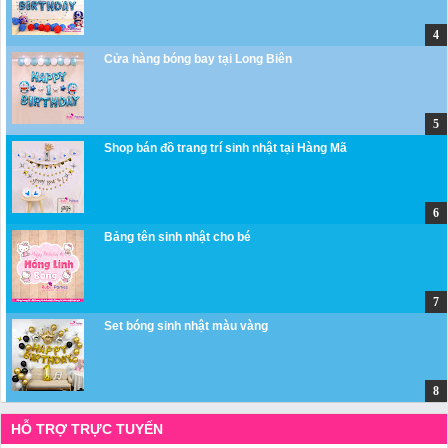
Cửa hàng bóng bay tại Long Biên
Shop bán đồ trang trí sinh nhật tại Hàng Mã
Bảng tên sinh nhật cho bé
Set bóng sinh nhật màu vàng
HỖ TRỢ TRỰC TUYẾN