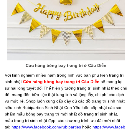
Cửa hàng bóng bay trang trí ở Cầu Diễn
Với kinh nghiệm nhiều năm trong lĩnh vực bán phụ kiện trang trí
sinh nhật
Cửa hàng bóng bay trang trí Cầu Diễn
sẽ mang lại
sự hài lòng tuyệt đối.Thể hiện ý tưởng trang trí sinh nhật theo chủ
đề, mang đến bữa tiệc thật lung linh và lộng lẫy, chi phí các dịch
vụ mức rẻ. Shop luôn cung cấp đầy đủ các đồ trang trí sinh nhật
siêu xinh.Rubiparties Sinh Nhật Con Yêu luôn cập nhật các sản
phẩm mẫu bóng bay trang trí mới nhất đồ trang trí sinh nhật,
mẫu trang trí sinh nhật đẹp, các chương trình ưu đãi mới nhất
tại:
https://www.facebook.com/rubiparties
hoặc
https://www.faceb