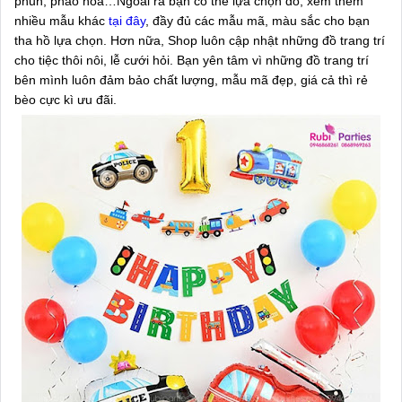
phun, pháo hoa…Ngoài ra bạn có thể lựa chọn đồ, xem thêm
nhiều mẫu khác
tại đây
, đầy đủ các mẫu mã, màu sắc cho bạn
tha hồ lựa chọn. Hơn nữa, Shop luôn cập nhật những đồ trang trí
cho tiệc thôi nôi, lễ cưới hỏi. Bạn yên tâm vì những đồ trang trí
bên mình luôn đảm bảo chất lượng, mẫu mã đẹp, giá cả thì rẻ
bèo cực kì ưu đãi.