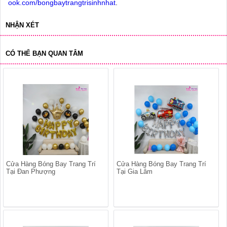
ook.com/bongbaytrangtrisinhnhat
.
NHẬN XÉT
CÓ THỂ BẠN QUAN TÂM
Cửa Hàng Bóng Bay Trang Trí
Cửa Hàng Bóng Bay Trang Trí
Tại Đan Phượng
Tại Gia Lâm