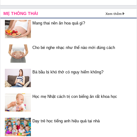
MẸ THÔNG THÁI
Xem thêm
Mang thai nên ăn hoa quả gì?
Cho bé nghe nhạc như thế nào mới đúng cách
Bà bầu bị khó thở có nguy hiểm không?
Học mẹ Nhật cách trị con biếng ăn rất khoa học
Dạy trẻ học tiếng anh hiệu quả tại nhà