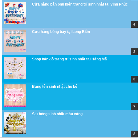
Cửa hàng bán phụ kiện trang trí sinh nhật tại Vĩnh Phúc
Cửa hàng bóng bay tại Long Biên
Shop bán đồ trang trí sinh nhật tại Hàng Mã
Bảng tên sinh nhật cho bé
Set bóng sinh nhật màu vàng