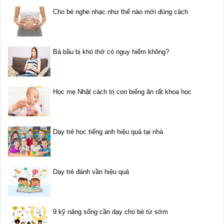
Cho bé nghe nhạc như thế nào mới đúng cách
Bà bầu bị khó thở có nguy hiểm không?
Học mẹ Nhật cách trị con biếng ăn rất khoa học
Dạy trẻ học tiếng anh hiệu quả tại nhà
Dạy trẻ đánh vần hiệu quả
9 kỹ năng sống cần dạy cho bé từ sớm