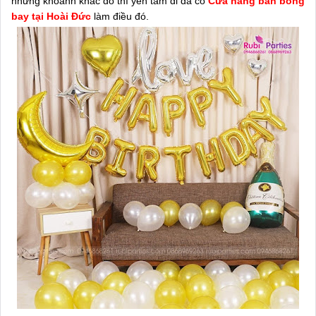
những khoảnh khắc đó thì yên tâm đi đã có
Cửa hàng bán bóng
bay tại Hoài Đức
làm điều đó.