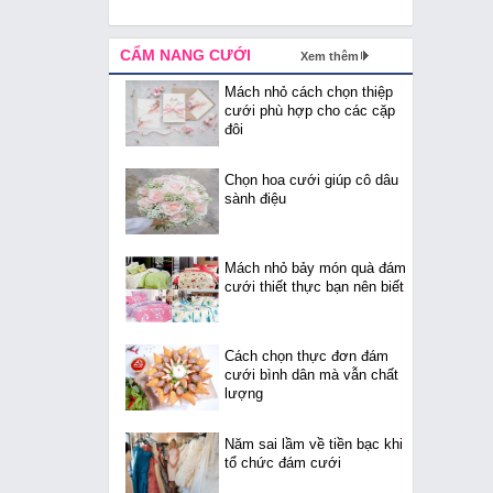
CẨM NANG CƯỚI
Xem thêm
Mách nhỏ cách chọn thiệp
cưới phù hợp cho các cặp
đôi
Chọn hoa cưới giúp cô dâu
sành điệu
Mách nhỏ bảy món quà đám
cưới thiết thực bạn nên biết
Cách chọn thực đơn đám
cưới bình dân mà vẫn chất
lượng
Năm sai lầm về tiền bạc khi
tổ chức đám cưới