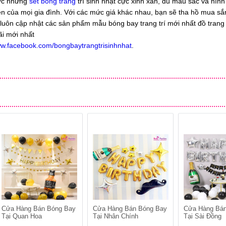
ợc những
set bóng trang
trí sinh nhật cực xinh xắn, đủ màu sắc và hình
iền của mọi gia đình. Với các mức giá khác nhau, bạn sẽ tha hồ mua s
luôn cập nhật các sản phẩm mẫu bóng bay trang trí mới nhất đồ trang t
ãi mới nhất
ww.facebook.com/bongbaytrangtrisinhnhat
.
Cửa Hàng Bán Bóng Bay
Cửa Hàng Bán Bóng Bay
Cửa Hàng Bá
Tại Quan Hoa
Tại Nhân Chính
Tại Sài Đồng