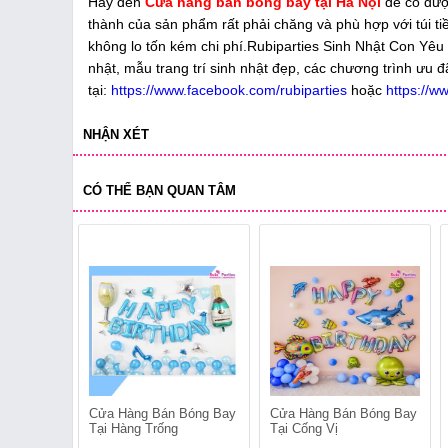
Hãy đến
Cửa hàng bán bóng bay tại Hà Nội
để có đư
thành của sản phẩm rất phải chăng và phù hợp với túi t
không lo tốn kém chi phí.Rubiparties Sinh Nhật Con Yêu 
nhật, mẫu trang trí sinh nhật đẹp, các chương trình ưu đ
tại:
https://www.facebook.com/rubiparties
hoặc
https://w
NHẬN XÉT
CÓ THỂ BẠN QUAN TÂM
Cửa Hàng Bán Bóng Bay
Cửa Hàng Bán Bóng Bay
Tại Hàng Trống
Tại Cống Vị