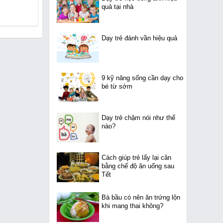
quả tại nhà
Dạy trẻ đánh vần hiệu quả
9 kỹ năng sống cần dạy cho
bé từ sớm
Dạy trẻ chậm nói như thế
nào?
Cách giúp trẻ lấy lại cân
bằng chế độ ăn uống sau
Tết
Bà bầu có nên ăn trứng lộn
khi mang thai không?