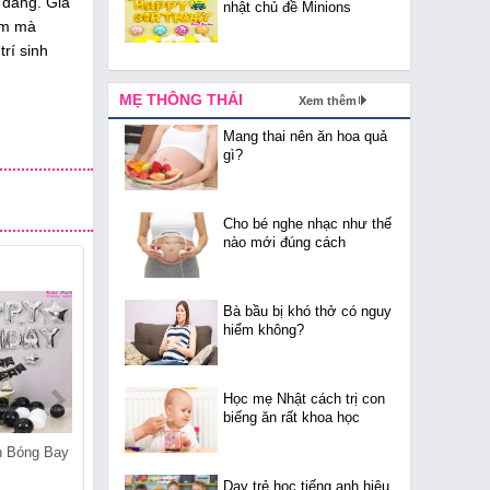
 dáng. Giá
nhật chủ đề Minions
ắm mà
rí sinh
MẸ THÔNG THÁI
Xem thêm
Mang thai nên ăn hoa quả
gì?
Cho bé nghe nhạc như thế
nào mới đúng cách
Bà bầu bị khó thở có nguy
hiểm không?
Học mẹ Nhật cách trị con
biếng ăn rất khoa học
n Bóng Bay
Cửa Hàng Bán Bóng Bay
Cửa Hàng Bán Bóng Bay
Tại Trúc Bạch
Tại Đông Ngạc
Dạy trẻ học tiếng anh hiệu