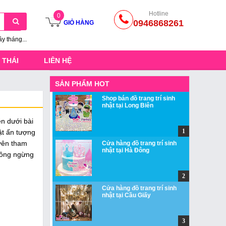
Hotline
0
0946868261
GIỎ HÀNG
ầy tháng...
 THÁI
LIÊN HỆ
SẢN PHẨM HOT
Shop bán đồ trang trí sinh
nhật tại Long Biên
ên dưới bài
ật ấn tượng
uyên tham
Cửa hàng đồ trang trí sinh
nhật tại Hà Đông
không ngừng
Cửa hàng đồ trang trí sinh
nhật tại Cầu Giấy