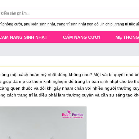
 phòng cưới, phụ kiện sinh nhật, trang trí sinh nhật trọn gói, in chibi, trang trí tiệc đ
CẨM NANG SINH NHẬT
CẨM NANG CƯỚI
MẸ THÔNG
í chúng một cách hoàn mỹ nhất đúng không nào? Một vài bí quyết nhỏ b
 giúp Ba mẹ có thêm kinh nghiệm để trang trí bàn sinh nhật cho bé th
y càng quen thuộc và đôi khi gây nhàm chán với nhiều người thường x
 trong cách trang trí là điều phải làm thường xuyên và cần sự sáng tạo 