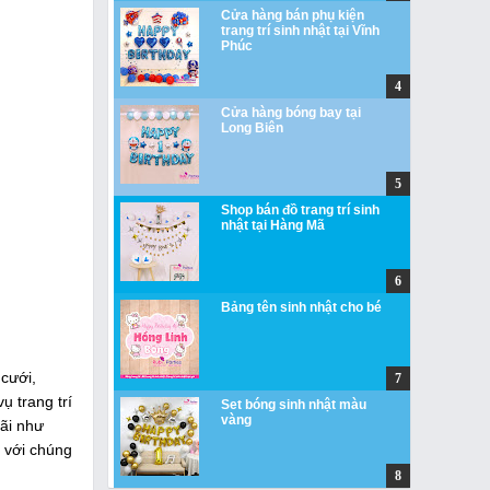
Cửa hàng bán phụ kiện
trang trí sinh nhật tại Vĩnh
Phúc
Cửa hàng bóng bay tại
Long Biên
Shop bán đồ trang trí sinh
nhật tại Hàng Mã
Bảng tên sinh nhật cho bé
cưới,
ụ trang trí
Set bóng sinh nhật màu
vàng
đãi như
 với chúng