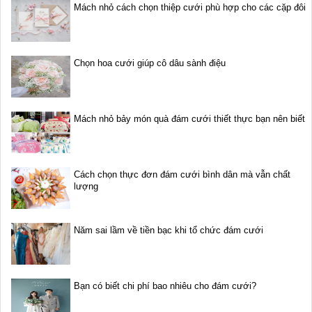
Mách nhỏ cách chọn thiệp cưới phù hợp cho các cặp đôi
Chọn hoa cưới giúp cô dâu sành điệu
Mách nhỏ bảy món quà đám cưới thiết thực bạn nên biết
Cách chọn thực đơn đám cưới bình dân mà vẫn chất
lượng
Năm sai lầm về tiền bạc khi tổ chức đám cưới
Bạn có biết chi phí bao nhiêu cho đám cưới?