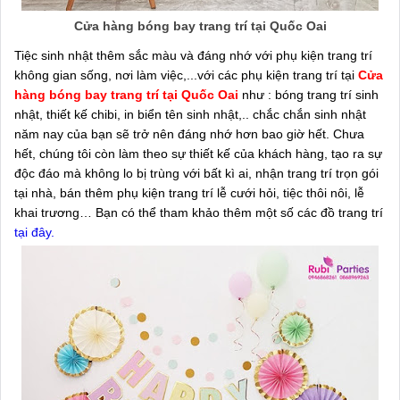
Cửa hàng bóng bay trang trí tại Quốc Oai
Tiệc sinh nhật thêm sắc màu và đáng nhớ với phụ kiện trang trí
không gian sống, nơi làm việc,...với các phụ kiện trang trí tại
Cửa
hàng bóng bay trang trí tại Quốc Oai
như : bóng trang trí sinh
nhật, thiết kế chibi, in biển tên sinh nhật,.. chắc chắn sinh nhật
năm nay của bạn sẽ trở nên đáng nhớ hơn bao giờ hết. Chưa
hết, chúng tôi còn làm theo sự thiết kế của khách hàng, tạo ra sự
độc đáo mà không lo bị trùng với bất kì ai, nhận trang trí trọn gói
tại nhà, bán thêm phụ kiện trang trí lễ cưới hỏi, tiệc thôi nôi, lễ
khai trương… Bạn có thể tham khảo thêm một số các đồ trang trí
tại đây.