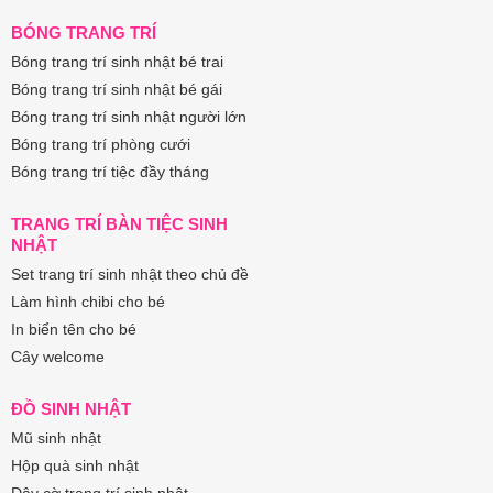
BÓNG TRANG TRÍ
Bóng trang trí sinh nhật bé trai
Bóng trang trí sinh nhật bé gái
Bóng trang trí sinh nhật người lớn
Bóng trang trí phòng cưới
Bóng trang trí tiệc đầy tháng
TRANG TRÍ BÀN TIỆC SINH
NHẬT
Set trang trí sinh nhật theo chủ đề
Làm hình chibi cho bé
In biển tên cho bé
Cây welcome
ĐỒ SINH NHẬT
Mũ sinh nhật
Hộp quà sinh nhật