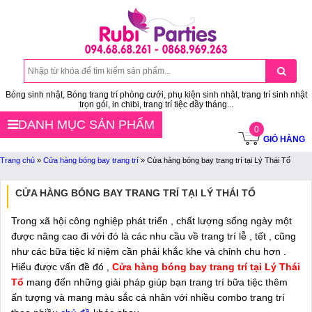
Bóng sinh nhật, Bóng trang trí phòng cưới, phụ kiện sinh nhật, trang trí sinh nhật
trọn gói, in chibi, trang trí tiệc đầy tháng...
DANH MỤC SẢN PHẨM
0
GIỎ HÀNG
Trang chủ
»
Cửa hàng bóng bay trang trí
»
Cửa hàng bóng bay trang trí tại Lý Thái Tổ
CỬA HÀNG BÓNG BAY TRANG TRÍ TẠI LÝ THÁI TỔ
Trong xã hội công nghiệp phát triển , chất lượng sống ngày một
được nâng cao đi với đó là các nhu cầu về trang trí lễ , tết , cũng
như các bữa tiệc kỉ niệm cần phải khắc khe và chỉnh chu hơn .
Hiểu được vấn đề đó ,
Cửa hàng bóng bay trang trí tại Lý Thái
Tổ
mang đến những giải pháp giúp bạn trang trí bữa tiệc thêm
ấn tượng và mang màu sắc cá nhân với nhiều combo trang trí