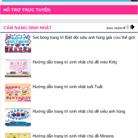
HỖ TRỢ TRỰC TUYẾN
CẨM NANG SINH NHẬT
Xem thêm
Set bóng trang trí Biệt đội siêu anh hùng giải cứu thế giới
Hướng dẫn trang trí sinh nhật chủ đề mèo Kitty
Hướng dẫn trang trí sinh nhật tuổi Tuất
Hướng dẫn trang trí sinh nhật chủ đề siêu anh hùng
Hướng dẫn trang trí sinh nhật chủ đề Minions