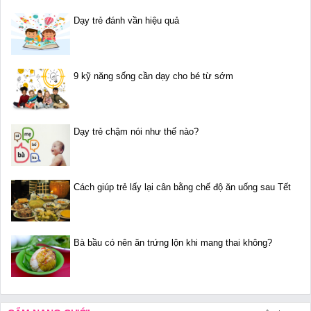
Dạy trẻ đánh vần hiệu quả
9 kỹ năng sống cần dạy cho bé từ sớm
Dạy trẻ chậm nói như thế nào?
Cách giúp trẻ lấy lại cân bằng chế độ ăn uống sau Tết
Bà bầu có nên ăn trứng lộn khi mang thai không?