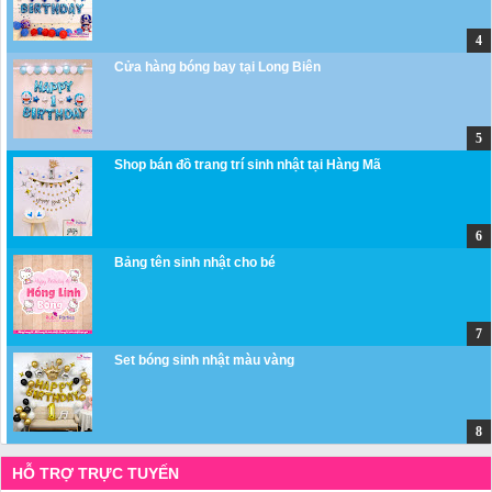
Cửa hàng bóng bay tại Long Biên
Shop bán đồ trang trí sinh nhật tại Hàng Mã
Bảng tên sinh nhật cho bé
Set bóng sinh nhật màu vàng
HỖ TRỢ TRỰC TUYẾN