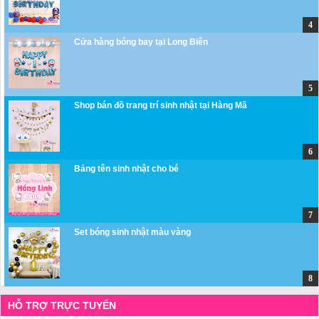
Cửa hàng bóng bay tại Long Biên
Shop bán đồ trang trí sinh nhật tại Hàng Mã
Bảng tên sinh nhật cho bé
Set bóng sinh nhật màu vàng
HỖ TRỢ TRỰC TUYẾN