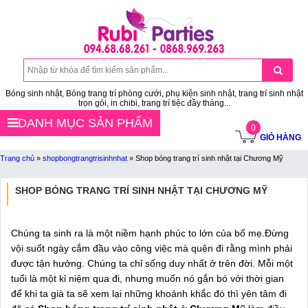
Bóng sinh nhật, Bóng trang trí phòng cưới, phụ kiện sinh nhật, trang trí sinh nhật
trọn gói, in chibi, trang trí tiệc đầy tháng...
DANH MỤC SẢN PHẨM
0
GIỎ HÀNG
Trang chủ
»
shopbongtrangtrisinhnhat
»
Shop bóng trang trí sinh nhật tại Chương Mỹ
SHOP BÓNG TRANG TRÍ SINH NHẬT TẠI CHƯƠNG MỸ
Chúng ta sinh ra là một niềm hạnh phúc to lớn của bố mẹ.Đừng
vội suốt ngày cắm đầu vào công việc mà quên đi rằng mình phải
được tận hưởng. Chúng ta chỉ sống duy nhất ở trên đời. Mỗi một
tuổi là một kỉ niệm qua đi, nhưng muốn nó gắn bó với thời gian
để khi ta già ta sẽ xem lại những khoảnh khắc đó thì yên tâm đi