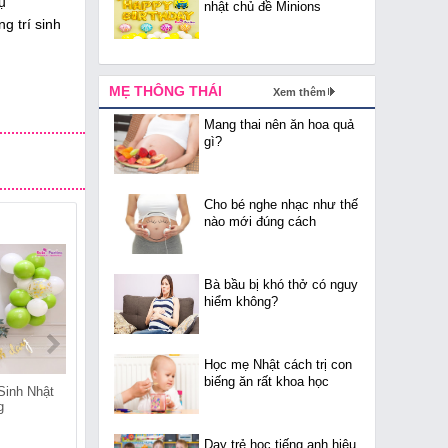
ụ
nhật chủ đề Minions
g trí sinh
MẸ THÔNG THÁI
Xem thêm
Mang thai nên ăn hoa quả
gì?
Cho bé nghe nhạc như thế
nào mới đúng cách
Bà bầu bị khó thở có nguy
hiểm không?
Học mẹ Nhật cách trị con
biếng ăn rất khoa học
Sinh Nhật
Shop Bán Đồ Sinh Nhật
Shop Bán Đồ Sinh Nhật
g
Tại Thuần Mỹ
Tại Thái Hòa
Dạy trẻ học tiếng anh hiệu