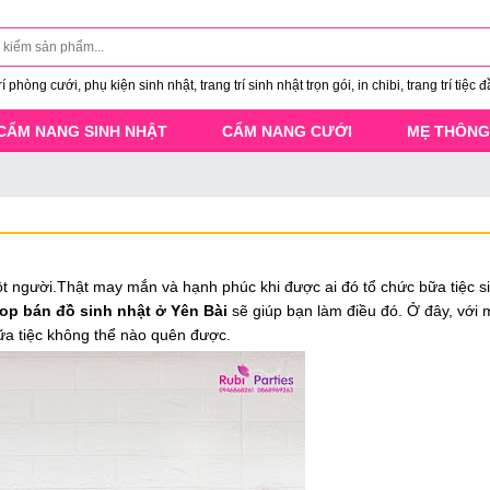
 phòng cưới, phụ kiện sinh nhật, trang trí sinh nhật trọn gói, in chibi, trang trí tiệc đ
CẨM NANG SINH NHẬT
CẨM NANG CƯỚI
MẸ THÔNG
ột người.Thật may mắn và hạnh phúc khi được ai đó tổ chức bữa tiệc s
p bán đồ sinh nhật ở Yên Bài
sẽ giúp bạn làm điều đó. Ở đây, với 
ữa tiệc không thể nào quên được.