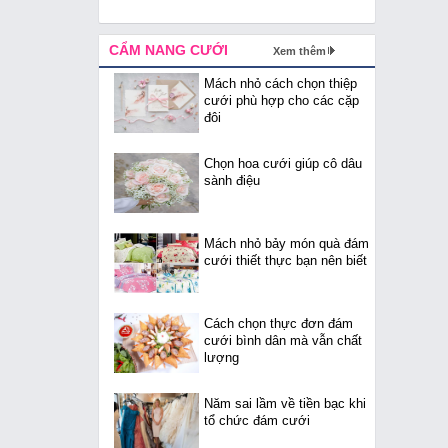
CẨM NANG CƯỚI
Xem thêm
Mách nhỏ cách chọn thiệp
cưới phù hợp cho các cặp
đôi
Chọn hoa cưới giúp cô dâu
sành điệu
Mách nhỏ bảy món quà đám
cưới thiết thực bạn nên biết
Cách chọn thực đơn đám
cưới bình dân mà vẫn chất
lượng
Năm sai lầm về tiền bạc khi
tổ chức đám cưới