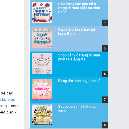
Cửa hàng bán phụ kiện
trang trí sinh nhật tại Vĩnh
Phúc
Cửa hàng bóng bay tại
Long Biên
Shop bán đồ trang trí sinh
nhật tại Hàng Mã
Bảng tên sinh nhật cho bé
 để các
t kế biển
trương…
xem
Set bóng sinh nhật màu
vàng
bèo cực kì