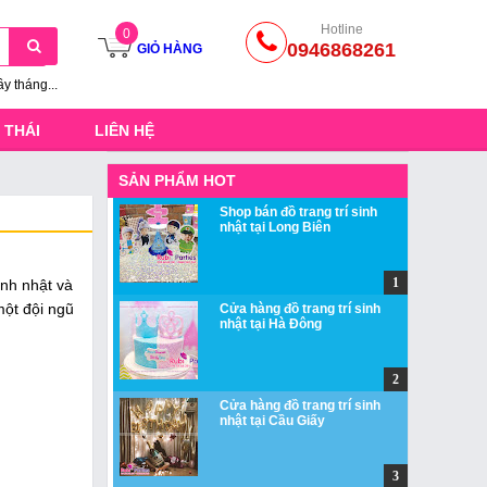
Hotline
0
0946868261
GIỎ HÀNG
ầy tháng...
 THÁI
LIÊN HỆ
SẢN PHẨM HOT
Shop bán đồ trang trí sinh
nhật tại Long Biên
inh nhật và
một đội ngũ
Cửa hàng đồ trang trí sinh
nhật tại Hà Đông
Cửa hàng đồ trang trí sinh
nhật tại Cầu Giấy