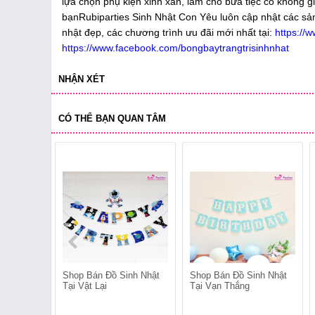
lựa chọn phụ kiện xinh xắn, làm cho bữa tiệc có không 
bạnRubiparties Sinh Nhật Con Yêu luôn cập nhật các sản 
nhật đẹp, các chương trình ưu đãi mới nhất tại:
https://
https://www.facebook.com/bongbaytrangtrisinhnhat
NHẬN XÉT
CÓ THỂ BẠN QUAN TÂM
Shop Bán Đồ Sinh Nhật
Shop Bán Đồ Sinh Nhật
Tại Vật Lại
Tại Vạn Thắng