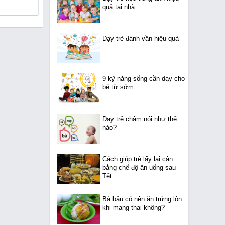
quả tại nhà
Dạy trẻ đánh vần hiệu quả
9 kỹ năng sống cần dạy cho
bé từ sớm
Dạy trẻ chậm nói như thế
nào?
Cách giúp trẻ lấy lại cân
bằng chế độ ăn uống sau
Tết
Bà bầu có nên ăn trứng lộn
khi mang thai không?