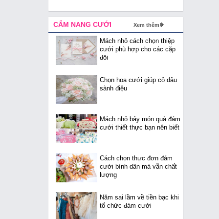
CẨM NANG CƯỚI
Xem thêm
Mách nhỏ cách chọn thiệp
cưới phù hợp cho các cặp
đôi
Chọn hoa cưới giúp cô dâu
sành điệu
Mách nhỏ bảy món quà đám
cưới thiết thực bạn nên biết
Cách chọn thực đơn đám
cưới bình dân mà vẫn chất
lượng
Năm sai lầm về tiền bạc khi
tổ chức đám cưới