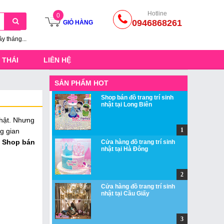
Hotline
0
0946868261
GIỎ HÀNG
ầy tháng...
 THÁI
LIÊN HỆ
SẢN PHẨM HOT
Shop bán đồ trang trí sinh
nhật tại Long Biên
nhật. Nhưng
ng gian
Shop bán
Cửa hàng đồ trang trí sinh
nhật tại Hà Đông
Cửa hàng đồ trang trí sinh
nhật tại Cầu Giấy