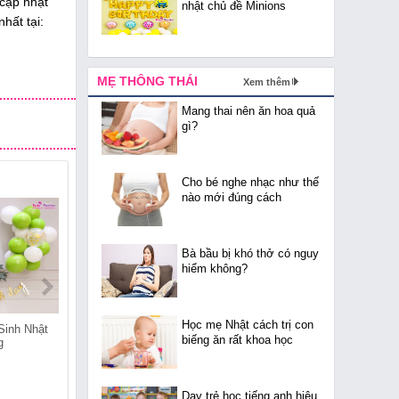
 cập nhật
nhật chủ đề Minions
hất tại:
MẸ THÔNG THÁI
Xem thêm
Mang thai nên ăn hoa quả
gì?
Cho bé nghe nhạc như thế
nào mới đúng cách
Bà bầu bị khó thở có nguy
hiểm không?
Học mẹ Nhật cách trị con
Sinh Nhật
Shop Bán Đồ Sinh Nhật
Shop Bán Đồ Sinh Nhật
biếng ăn rất khoa học
g
Tại Thuần Mỹ
Tại Thái Hòa
Dạy trẻ học tiếng anh hiệu