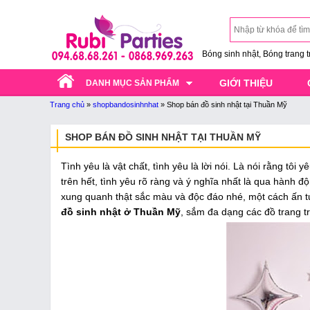
Bóng sinh nhật, Bóng trang trí
GIỚI THIỆU
DANH MỤC SẢN PHẨM
Trang chủ
»
shopbandosinhnhat
»
Shop bán đồ sinh nhật tại Thuần Mỹ
SHOP BÁN ĐỒ SINH NHẬT TẠI THUẦN MỸ
Tình yêu là vật chất, tình yêu là lời nói. Là nói rằng tô
trên hết, tình yêu rõ ràng và ý nghĩa nhất là qua hành 
xung quanh thật sắc màu và độc đáo nhé, một cách ấn tư
đồ sinh nhật ở Thuần Mỹ
, sắm đa dạng các đồ trang tr