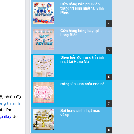
Cửa hàng bán phụ kiện
trang trí sinh nhật tại Vĩnh
Phúc
Cửa hàng bóng bay tại
Long Biên
Shop bán đồ trang trí sinh
nhật tại Hàng Mã
Bảng tên sinh nhật cho bé
ỹ, nhiều độ
ang trí sinh
kỉ niệm
Set bóng sinh nhật màu
vàng
ại đây
để