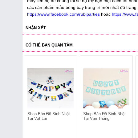
máy liên hệ để chúng tôi sẽ hộ trợ bạn một cách tốt nh
các sản phẩm mẫu bóng bay trang trí mới nhất đồ trang tr
https://www.facebook.com/rubiparties
hoặc
https://www.
NHẬN XÉT
CÓ THỂ BẠN QUAN TÂM
Shop Bán Đồ Sinh Nhật
Shop Bán Đồ Sinh Nhật
Tại Vật Lại
Tại Vạn Thắng