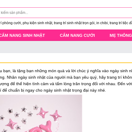
 phòng cưới, phụ kiện sinh nhật, trang trí sinh nhật trọn gói, in chibi, trang trí tiệc đ
CẨM NANG SINH NHẬT
CẨM NANG CƯỚI
MẸ THÔNG
i yêu bạn, là tặng bạn những món quà và lời chúc ý nghĩa vào ngày sinh 
động. Nhân ngày sinh nhật của người mà bạn yêu quý, hãy trang trí khô
ợng để thể hiện tình cảm và tấm lòng trân trọng đối với nhau. Đến với
í để chuẩn bị ngay cho ngày sinh nhật trọng đại này nhé.