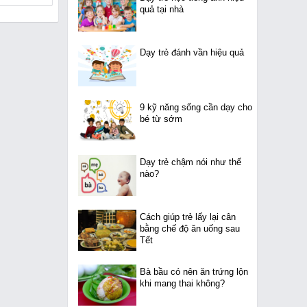
quả tại nhà
Dạy trẻ đánh vần hiệu quả
9 kỹ năng sống cần dạy cho
bé từ sớm
Dạy trẻ chậm nói như thế
nào?
Cách giúp trẻ lấy lại cân
bằng chế độ ăn uống sau
Tết
Bà bầu có nên ăn trứng lộn
khi mang thai không?