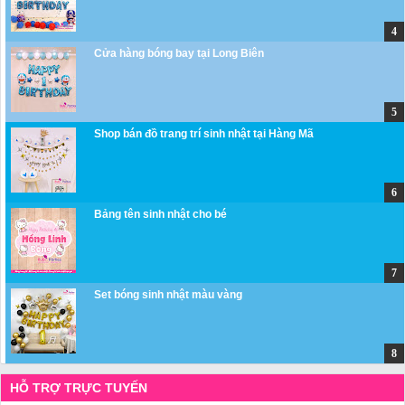
Cửa hàng bóng bay tại Long Biên
Shop bán đồ trang trí sinh nhật tại Hàng Mã
Bảng tên sinh nhật cho bé
Set bóng sinh nhật màu vàng
HỖ TRỢ TRỰC TUYẾN