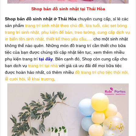
Shop bán đồ sinh nhật tại Thái Hòa
Shop bán đồ sinh nhật ở Thái Hòa
chuyên cung cấp, sỉ lẻ các
sản phẩm
trang trí sinh nhật theo chủ đề, lứa tuổi, các set bóng
trang trí sinh nhật, phụ kiện để bàn, treo tường, cung cấp dịch vụ
in biển tên sinh nhật, thiết kế theo yêu cầu,....
cho một sinh nhật
không thể nào quên. Những món đồ trang trí cần thiết cho bữa
tiệc của bạn được chúng tôi cập nhật liên tục, xem thêm nhiều
phụ kiện trang trí
tại đây
. Bên cạnh đó, Shop còn cung cấp cho
bạn dịch vụ
trang trí tại nhà
với giá cả ưu đãi để mọi bữa tiệc
được hoàn hảo nhất, có thêm nhiều
đồ trang trí cho tiệc thôi nôi,
lễ cưới hỏi, lễ khai trương
.