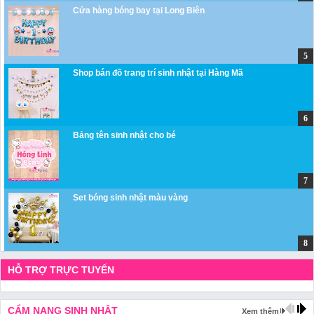
Cửa hàng bóng bay tại Long Biên
Shop bán đồ trang trí sinh nhật tại Hàng Mã
Bảng tên sinh nhật cho bé
Set bóng sinh nhật màu vàng
HỖ TRỢ TRỰC TUYẾN
CẨM NANG SINH NHẬT
Xem thêm