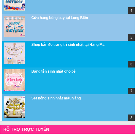
Cửa hàng bóng bay tại Long Biên
Shop bán đồ trang trí sinh nhật tại Hàng Mã
Bảng tên sinh nhật cho bé
Set bóng sinh nhật màu vàng
HỖ TRỢ TRỰC TUYẾN