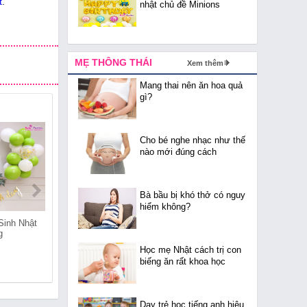
t
.
nhật chủ đề Minions
MẸ THÔNG THÁI
Xem thêm
Mang thai nên ăn hoa quả
gì?
Cho bé nghe nhạc như thế
nào mới đúng cách
Bà bầu bị khó thở có nguy
hiểm không?
Sinh Nhật
Shop Bán Đồ Sinh Nhật
Shop Bán Đồ Sinh Nhật
g
Tại Thuần Mỹ
Tại Thái Hòa
Học mẹ Nhật cách trị con
biếng ăn rất khoa học
Dạy trẻ học tiếng anh hiệu