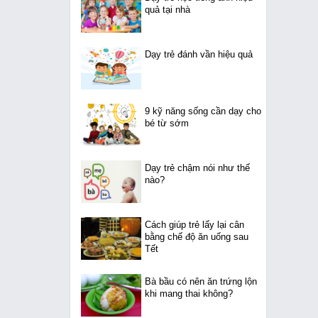
quả tại nhà
Dạy trẻ đánh vần hiệu quả
9 kỹ năng sống cần dạy cho
bé từ sớm
Dạy trẻ chậm nói như thế
nào?
Cách giúp trẻ lấy lại cân
bằng chế độ ăn uống sau
Tết
Bà bầu có nên ăn trứng lộn
khi mang thai không?