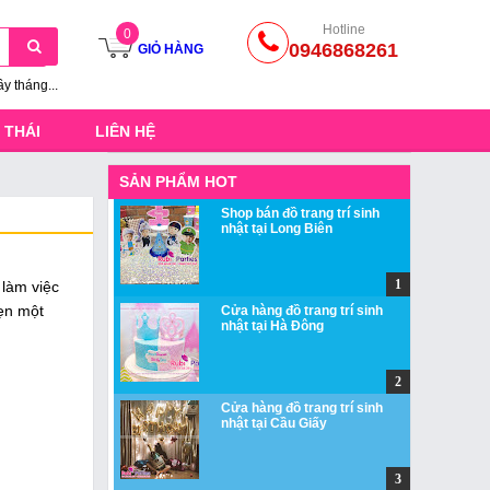
Hotline
0
0946868261
GIỎ HÀNG
ầy tháng...
 THÁI
LIÊN HỆ
SẢN PHẨM HOT
Shop bán đồ trang trí sinh
nhật tại Long Biên
 làm việc
hẹn một
Cửa hàng đồ trang trí sinh
nhật tại Hà Đông
Cửa hàng đồ trang trí sinh
nhật tại Cầu Giấy