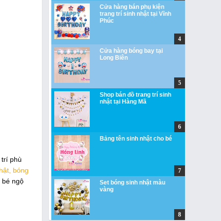
Cửa hàng bán phụ kiện
trang trí sinh nhật tại Vĩnh
Phúc
Cửa hàng bóng bay tại
Long Biên
Shop bán đồ trang trí sinh
nhật tại Hàng Mã
Bảng tên sinh nhật cho bé
trí phù
nhật, bóng
o bé ngộ
Set bóng sinh nhật màu
vàng