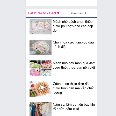
CẨM NANG CƯỚI
Xem thêm
Mách nhỏ cách chọn thiệp
cưới phù hợp cho các cặp
đôi
Chọn hoa cưới giúp cô dâu
sành điệu
Mách nhỏ bảy món quà đám
cưới thiết thực bạn nên biết
Cách chọn thực đơn đám
cưới bình dân mà vẫn chất
lượng
Năm sai lầm về tiền bạc khi
tổ chức đám cưới