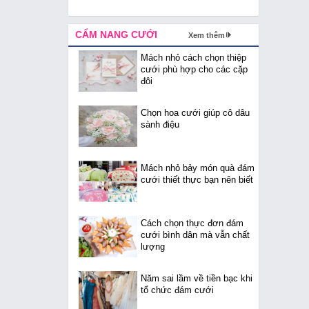
CẨM NANG CƯỚI
Xem thêm
Mách nhỏ cách chọn thiệp
cưới phù hợp cho các cặp
đôi
Chọn hoa cưới giúp cô dâu
sành điệu
Mách nhỏ bảy món quà đám
cưới thiết thực bạn nên biết
Cách chọn thực đơn đám
cưới bình dân mà vẫn chất
lượng
Năm sai lầm về tiền bạc khi
tổ chức đám cưới