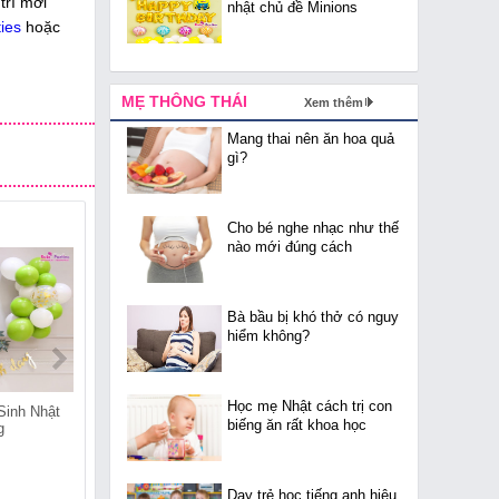
trí mới
nhật chủ đề Minions
ies
hoặc
MẸ THÔNG THÁI
Xem thêm
Mang thai nên ăn hoa quả
gì?
Cho bé nghe nhạc như thế
nào mới đúng cách
Bà bầu bị khó thở có nguy
hiểm không?
Học mẹ Nhật cách trị con
Sinh Nhật
Shop Bán Đồ Sinh Nhật
Shop Bán Đồ Sinh Nhật
biếng ăn rất khoa học
g
Tại Thuần Mỹ
Tại Thái Hòa
Dạy trẻ học tiếng anh hiệu