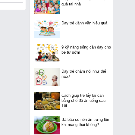
quả tại nhà
Dạy trẻ đánh vần hiệu quả
9 kỹ năng sống cần dạy cho
bé từ sớm
Dạy trẻ chậm nói như thế
nào?
Cách giúp trẻ lấy lại cân
bằng chế độ ăn uống sau
Tết
Bà bầu có nên ăn trứng lộn
khi mang thai không?