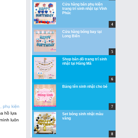
Cửa hàng bán phụ kiện
trang trí sinh nhật tại Vĩnh
Phúc
Cửa hàng bóng bay tại
Long Biên
Shop bán đồ trang trí sinh
nhật tại Hàng Mã
Bảng tên sinh nhật cho bé
, phụ kiện
a hồ lựa
Set bóng sinh nhật màu
vàng
 mình luôn