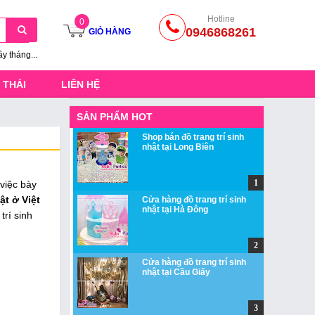
Hotline
0
0946868261
GIỎ HÀNG
ầy tháng...
 THÁI
LIÊN HỆ
SẢN PHẨM HOT
Shop bán đồ trang trí sinh
nhật tại Long Biên
 việc bày
t ở Việt
Cửa hàng đồ trang trí sinh
nhật tại Hà Đông
trí sinh
Cửa hàng đồ trang trí sinh
nhật tại Cầu Giấy