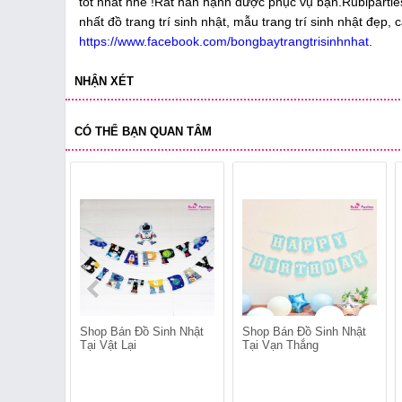
tốt nhất nhé !Rất hân hạnh được phục vụ bạn.Rubiparti
nhất đồ trang trí sinh nhật, mẫu trang trí sinh nhật đẹp,
https://www.facebook.com/bongbaytrangtrisinhnhat
.
NHẬN XÉT
CÓ THỂ BẠN QUAN TÂM
Shop Bán Đồ Sinh Nhật
Shop Bán Đồ Sinh Nhật
Tại Vật Lại
Tại Vạn Thắng