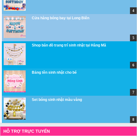
Cửa hàng bóng bay tại Long Biên
Shop bán đồ trang trí sinh nhật tại Hàng Mã
Bảng tên sinh nhật cho bé
Set bóng sinh nhật màu vàng
HỖ TRỢ TRỰC TUYẾN