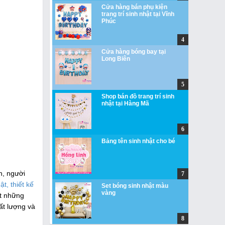
Cửa hàng bán phụ kiện
trang trí sinh nhật tại Vĩnh
Phúc
Cửa hàng bóng bay tại
Long Biên
Shop bán đồ trang trí sinh
nhật tại Hàng Mã
Bảng tên sinh nhật cho bé
n, người
ật, thiết kế
Set bóng sinh nhật màu
vàng
t những
ất lượng và