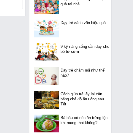
quả tại nhà
Dạy trẻ đánh vần hiệu quả
9 kỹ năng sống cần dạy cho
bé từ sớm
Dạy trẻ chậm nói như thế
nào?
Cách giúp trẻ lấy lại cân
bằng chế độ ăn uống sau
Tết
Bà bầu có nên ăn trứng lộn
khi mang thai không?