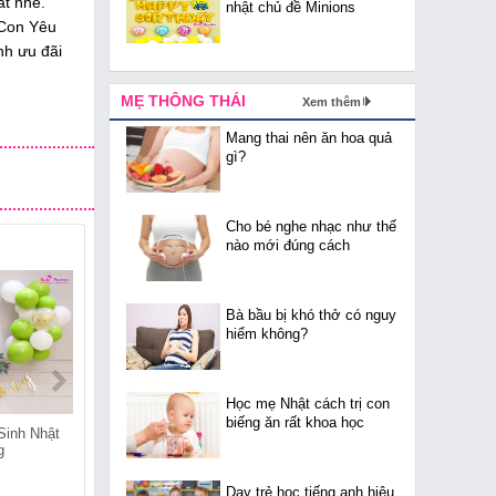
ất nhé.
nhật chủ đề Minions
 Con Yêu
nh ưu đãi
MẸ THÔNG THÁI
Xem thêm
Mang thai nên ăn hoa quả
gì?
Cho bé nghe nhạc như thế
nào mới đúng cách
Bà bầu bị khó thở có nguy
hiểm không?
Học mẹ Nhật cách trị con
biếng ăn rất khoa học
Sinh Nhật
Shop Bán Đồ Sinh Nhật
Shop Bán Đồ Sinh Nhật
g
Tại Thuần Mỹ
Tại Thái Hòa
Dạy trẻ học tiếng anh hiệu