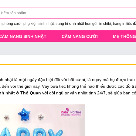
 phòng cưới, phụ kiện sinh nhật, trang trí sinh nhật trọn gói, in chibi, trang trí tiệc đ
CẨM NANG SINH NHẬT
CẨM NANG CƯỚI
MẸ THÔNG
nh nhật là một ngày đặc biệt đối với bất cứ ai, là ngày mà họ được tra
 đến với thế giới này. Vậy bữa tiệc không thể nào thiếu được các đồ tra
inh nhật ở Thổ Quan
với đội ngũ tư vấn nhiệt tình 24/7, sẽ giúp bạn c