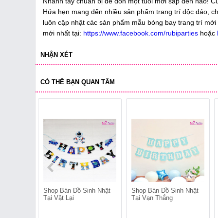
Nhanh tay chuẩn bị để dón một tuổi mới sắp đến nào! 
Hứa hẹn mang đến nhiều sản phẩm trang trí độc đáo, ch
luôn cập nhật các sản phẩm mẫu bóng bay trang trí mới nh
mới nhất tại:
https://www.facebook.com/rubiparties
hoặc
NHẬN XÉT
CÓ THỂ BẠN QUAN TÂM
Shop Bán Đồ Sinh Nhật
Shop Bán Đồ Sinh Nhật
Tại Vật Lại
Tại Vạn Thắng