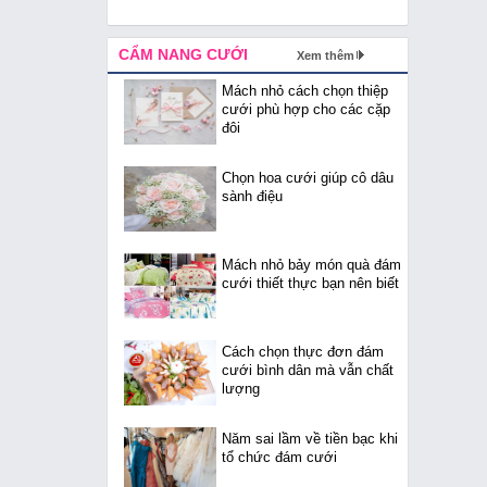
CẨM NANG CƯỚI
Xem thêm
Mách nhỏ cách chọn thiệp
cưới phù hợp cho các cặp
đôi
Chọn hoa cưới giúp cô dâu
sành điệu
Mách nhỏ bảy món quà đám
cưới thiết thực bạn nên biết
Cách chọn thực đơn đám
cưới bình dân mà vẫn chất
lượng
Năm sai lầm về tiền bạc khi
tổ chức đám cưới