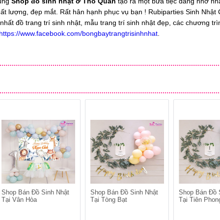
Cùng
Shop đồ sinh nhật ở Thổ Quan
tạo ra một bữa tiệc đáng nhớ nh
ất lượng, đẹp mắt. Rất hân hạnh phục vụ bạn ! Rubiparties Sinh Nhật
ất đồ trang trí sinh nhật, mẫu trang trí sinh nhật đẹp, các chương trì
https://www.facebook.com/bongbaytrangtrisinhnhat
.
Shop Bán Đồ Sinh Nhật
Shop Bán Đồ Sinh Nhật
Shop Bán Đồ 
Tại Vân Hòa
Tại Tòng Bạt
Tại Tiên Phon