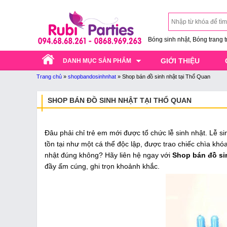
Bóng sinh nhật, Bóng trang trí
GIỚI THIỆU
DANH MỤC SẢN PHẨM
Trang chủ
»
shopbandosinhnhat
»
Shop bán đồ sinh nhật tại Thổ Quan
SHOP BÁN ĐỒ SINH NHẬT TẠI THỔ QUAN
Đâu phải chỉ trẻ em mới được tổ chức lễ sinh nhật. Lễ si
tồn tại như một cá thể độc lập, được trao chiếc chìa khóa
nhật đúng không? Hãy liên hệ ngay với
Shop bán đồ s
đầy ấm cúng, ghi trọn khoảnh khắc.