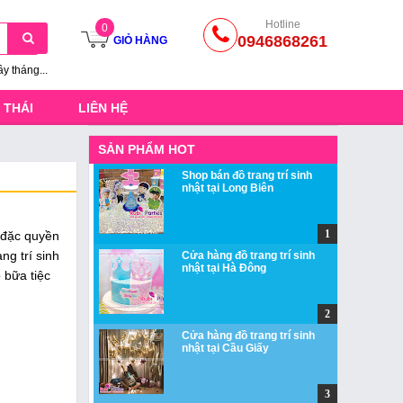
Hotline
0
0946868261
GIỎ HÀNG
ầy tháng...
 THÁI
LIÊN HỆ
SẢN PHẨM HOT
Shop bán đồ trang trí sinh
nhật tại Long Biên
o đặc quyền
ng trí sinh
Cửa hàng đồ trang trí sinh
nhật tại Hà Đông
ó bữa tiệc
Cửa hàng đồ trang trí sinh
nhật tại Cầu Giấy