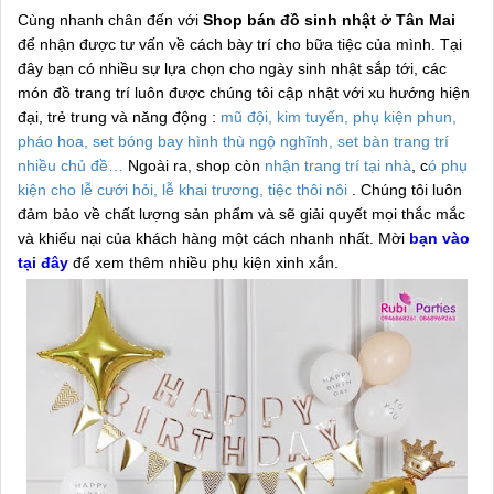
Cùng nhanh chân đến với
Shop bán đồ sinh nhật ở Tân Mai
để nhận được tư vấn về cách bày trí cho bữa tiệc của mình. Tại
đây bạn có nhiều sự lựa chọn cho ngày sinh nhật sắp tới, các
món đồ trang trí luôn được chúng tôi cập nhật với xu hướng hiện
đại, trẻ trung và năng động :
mũ đội, kim tuyến, phụ kiện phun,
pháo hoa, set bóng bay hình thù ngộ nghĩnh, set bàn trang trí
nhiều chủ đề…
Ngoài ra, shop còn
nhận trang trí tại nhà
, c
ó phụ
kiện cho lễ cưới hỏi, lễ khai trương, tiệc thôi nôi
. Chúng tôi luôn
đảm bảo về chất lượng sản phẩm và sẽ giải quyết mọi thắc mắc
và khiếu nại của khách hàng một cách nhanh nhất. Mời
bạn vào
tại đây
để xem thêm nhiều phụ kiện xinh xắn.