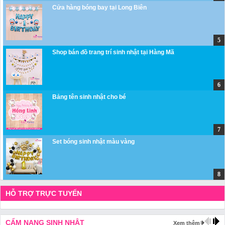
Cửa hàng bóng bay tại Long Biên
Shop bán đồ trang trí sinh nhật tại Hàng Mã
Bảng tên sinh nhật cho bé
Set bóng sinh nhật màu vàng
HỖ TRỢ TRỰC TUYẾN
CẨM NANG SINH NHẬT
Xem thêm