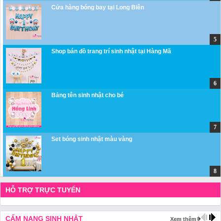
Cửa hàng bóng bay tại Long Biên
Shop bán đồ trang trí sinh nhật tại Hàng Mã
Bảng tên sinh nhật cho bé
Set bóng sinh nhật màu vàng
HỖ TRỢ TRỰC TUYẾN
CẨM NANG SINH NHẬT
Xem thêm