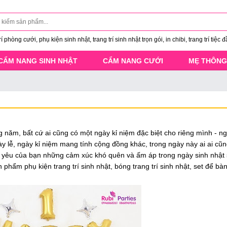
 phòng cưới, phụ kiện sinh nhật, trang trí sinh nhật trọn gói, in chibi, trang trí tiệc đ
CẨM NANG SINH NHẬT
CẨM NANG CƯỚI
MẸ THÔNG
g năm, bất cứ ai cũng có một ngày kỉ niệm đặc biệt cho riêng mình - ng
y lễ, ngày kỉ niệm mang tính cộng đồng khác, trong ngày này ai ai cũ
n yêu của bạn những cảm xúc khó quên và ấm áp trong ngày sinh nhật s
phẩm phụ kiện trang trí sinh nhật, bóng trang trí sinh nhật, set để bà