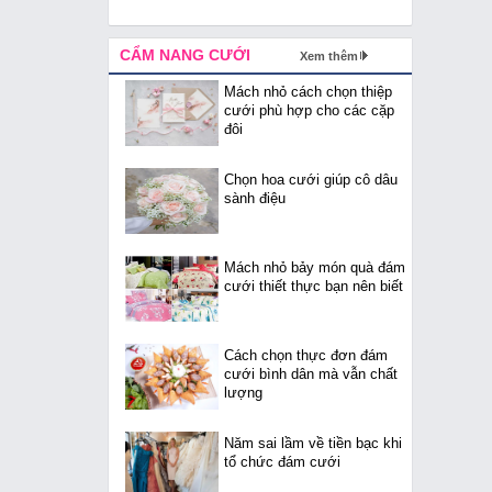
CẨM NANG CƯỚI
Xem thêm
Mách nhỏ cách chọn thiệp
cưới phù hợp cho các cặp
đôi
Chọn hoa cưới giúp cô dâu
sành điệu
Mách nhỏ bảy món quà đám
cưới thiết thực bạn nên biết
Cách chọn thực đơn đám
cưới bình dân mà vẫn chất
lượng
Năm sai lầm về tiền bạc khi
tổ chức đám cưới