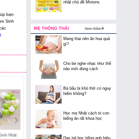
nhật chủ đề Minions
iúp bạn
ies Sinh
các
MẸ THÔNG THÁI
Xem thêm
t
.
Mang thai nên ăn hoa quả
gì?
Cho bé nghe nhạc như thế
nào mới đúng cách
Bà bầu bị khó thở có nguy
hiểm không?
Học mẹ Nhật cách trị con
biếng ăn rất khoa học
Sinh Nhật
Shop Bán Đồ Sinh Nhật
Shop Bán Đồ Sinh Nhật
Dạy trẻ học tiếng anh hiệu