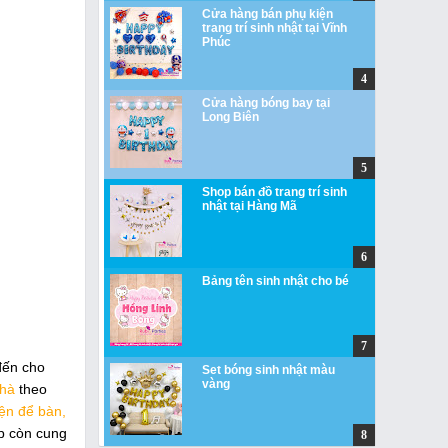
Cửa hàng bán phụ kiện
trang trí sinh nhật tại Vĩnh
Phúc
Cửa hàng bóng bay tại
Long Biên
Shop bán đồ trang trí sinh
nhật tại Hàng Mã
Bảng tên sinh nhật cho bé
đến cho
Set bóng sinh nhật màu
vàng
nhà
theo
iện để bàn,
p còn cung