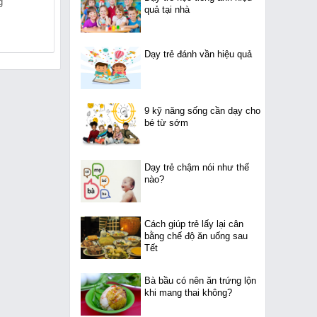
g
Tại Thuần Mỹ
Tại Thái Hòa
quả tại nhà
Dạy trẻ đánh vần hiệu quả
9 kỹ năng sống cần dạy cho
bé từ sớm
Dạy trẻ chậm nói như thế
nào?
Cách giúp trẻ lấy lại cân
bằng chế độ ăn uống sau
Tết
Bà bầu có nên ăn trứng lộn
khi mang thai không?