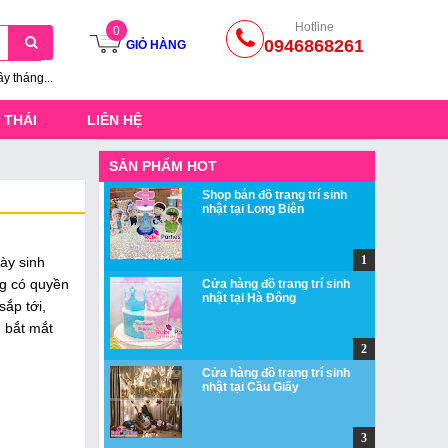
Hotline
0
0946868261
GIỎ HÀNG
ầy tháng...
 THÁI
LIÊN HỆ
SẢN PHẨM HOT
Shop bán đồ trang trí sinh
nhật tại Long Biên
ày sinh
ng có quyền
Cửa hàng đồ trang trí sinh
nhật tại Hà Đông
ắp tới,
n bắt mắt
Cửa hàng đồ trang trí sinh
nhật tại Cầu Giấy