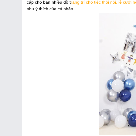
cấp cho bạn nhiều đồ t
rang trí cho tiệc thôi nôi, lễ cưới h
như ý thích của cá nhân.