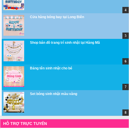
Cửa hàng bóng bay tại Long Biên
Shop bán đồ trang trí sinh nhật tại Hàng Mã
Bảng tên sinh nhật cho bé
Set bóng sinh nhật màu vàng
HỖ TRỢ TRỰC TUYẾN