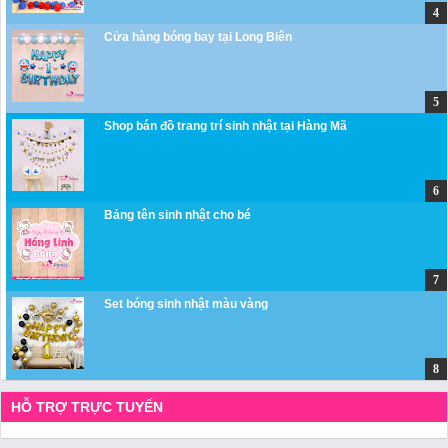
Cửa hàng bóng bay tại Long Biên
Shop bán đồ trang trí sinh nhật tại Hàng Mã
Bảng tên sinh nhật cho bé
Set bóng sinh nhật màu vàng
HỖ TRỢ TRỰC TUYẾN