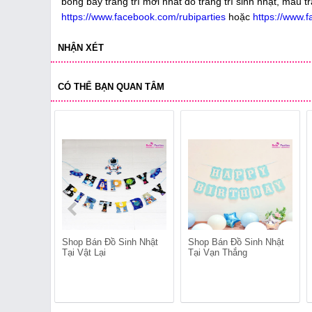
bóng bay trang trí mới nhất đồ trang trí sinh nhật, mẫu tr
https://www.facebook.com/rubiparties
hoặc
https://www.
NHẬN XÉT
CÓ THỂ BẠN QUAN TÂM
Shop Bán Đồ Sinh Nhật
Shop Bán Đồ Sinh Nhật
Tại Vật Lại
Tại Vạn Thắng