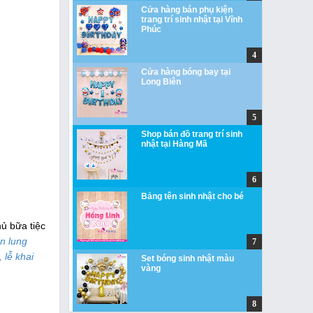
Cửa hàng bán phụ kiện
trang trí sinh nhật tại Vĩnh
Phúc
Cửa hàng bóng bay tại
Long Biên
Shop bán đồ trang trí sinh
nhật tại Hàng Mã
Bảng tên sinh nhật cho bé
hủ bữa tiệc
n lung
 lễ khai
Set bóng sinh nhật màu
vàng