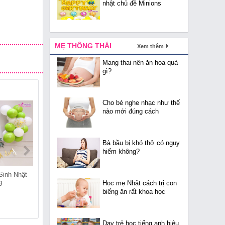
nhật chủ đề Minions
MẸ THÔNG THÁI
Xem thêm
Mang thai nên ăn hoa quả
gì?
Cho bé nghe nhạc như thế
nào mới đúng cách
Bà bầu bị khó thở có nguy
hiểm không?
Sinh Nhật
Shop Bán Đồ Sinh Nhật
Shop Bán Đồ Sinh Nhật
g
Tại Thuần Mỹ
Tại Thái Hòa
Học mẹ Nhật cách trị con
biếng ăn rất khoa học
Dạy trẻ học tiếng anh hiệu