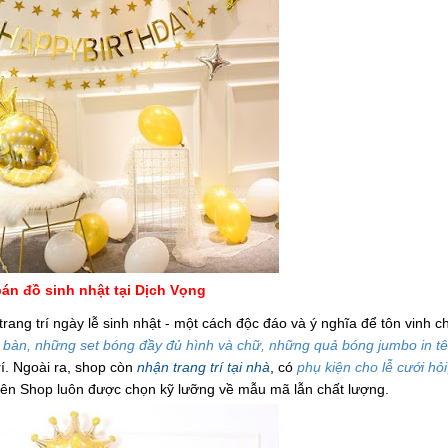
án đồ sinh nhật tại Dịch Vọng
rang trí ngày lễ sinh nhật - một cách độc đáo và ý nghĩa để tôn vinh c
i bàn, những set bóng đầy đủ hình và chữ, những quả bóng jumbo in tê
í. Ngoài ra, shop còn
nhận trang trí tại nhà
, có
phụ kiện cho lễ cưới hỏi,
rí bên Shop luôn được chọn kỹ lưỡng về mẫu mã lẫn chất lượng.