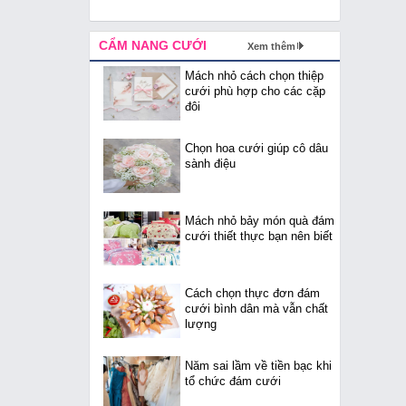
CẨM NANG CƯỚI
Xem thêm
Mách nhỏ cách chọn thiệp
cưới phù hợp cho các cặp
đôi
Chọn hoa cưới giúp cô dâu
sành điệu
Mách nhỏ bảy món quà đám
cưới thiết thực bạn nên biết
Cách chọn thực đơn đám
cưới bình dân mà vẫn chất
lượng
Năm sai lầm về tiền bạc khi
tổ chức đám cưới