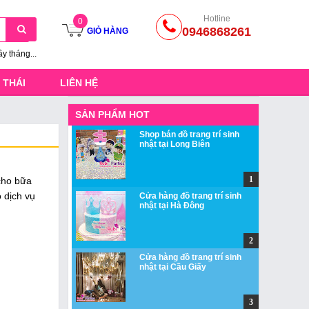
Hotline
0
0946868261
GIỎ HÀNG
ầy tháng...
 THÁI
LIÊN HỆ
SẢN PHẨM HOT
Shop bán đồ trang trí sinh
nhật tại Long Biên
 cho bữa
 dịch vụ
Cửa hàng đồ trang trí sinh
nhật tại Hà Đông
Cửa hàng đồ trang trí sinh
nhật tại Cầu Giấy