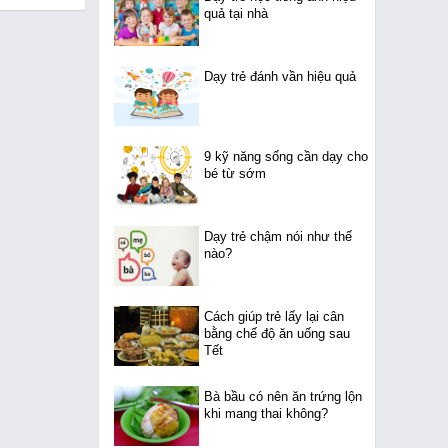
quả tại nhà
Dạy trẻ đánh vần hiệu quả
9 kỹ năng sống cần dạy cho
bé từ sớm
Dạy trẻ chậm nói như thế
nào?
Cách giúp trẻ lấy lại cân
bằng chế độ ăn uống sau
Tết
Bà bầu có nên ăn trứng lộn
khi mang thai không?