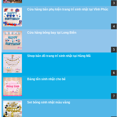
Cửa hàng bán phụ kiện trang trí sinh nhật tại Vĩnh Phúc
Cửa hàng bóng bay tại Long Biên
Shop bán đồ trang trí sinh nhật tại Hàng Mã
Bảng tên sinh nhật cho bé
Set bóng sinh nhật màu vàng