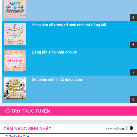
Shop bán đồ trang trí sinh nhật tại Hàng Mã
Bảng tên sinh nhật cho bé
Set bóng sinh nhật màu vàng
HỖ TRỢ TRỰC TUYẾN
CẨM NANG SINH NHẬT
Xem thêm