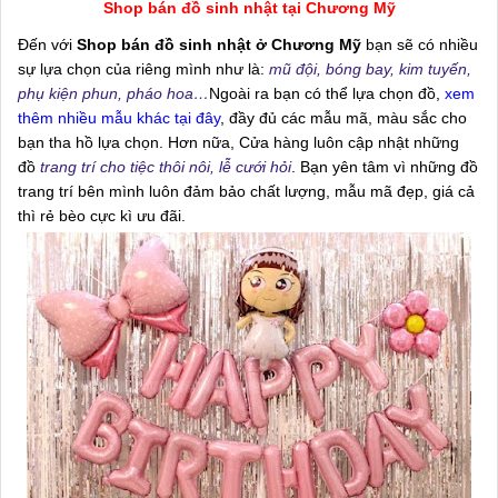
Shop bán đồ sinh nhật tại Chương Mỹ
Đến với
Shop bán đồ sinh nhật ở Chương Mỹ
bạn sẽ có nhiều
sự lựa chọn của riêng mình như là:
mũ đội, bóng bay, kim tuyến,
phụ kiện phun, pháo hoa…
Ngoài ra bạn có thể lựa chọn đồ,
xem
thêm nhiều mẫu khác tại đây
, đầy đủ các mẫu mã, màu sắc cho
bạn tha hồ lựa chọn. Hơn nữa, Cửa hàng luôn cập nhật những
đồ
trang trí cho tiệc thôi nôi, lễ cưới hỏi
. Bạn yên tâm vì những đồ
trang trí bên mình luôn đảm bảo chất lượng, mẫu mã đẹp, giá cả
thì rẻ bèo cực kì ưu đãi.