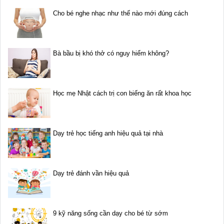
Cho bé nghe nhạc như thế nào mới đúng cách
Bà bầu bị khó thở có nguy hiểm không?
Học mẹ Nhật cách trị con biếng ăn rất khoa học
Dạy trẻ học tiếng anh hiệu quả tại nhà
Dạy trẻ đánh vần hiệu quả
9 kỹ năng sống cần dạy cho bé từ sớm