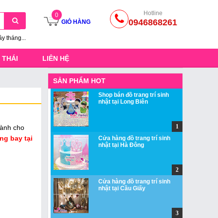
Hotline
0
0946868261
GIỎ HÀNG
ầy tháng...
 THÁI
LIÊN HỆ
SẢN PHẨM HOT
Shop bán đồ trang trí sinh
nhật tại Long Biên
dành cho
g bay tại
Cửa hàng đồ trang trí sinh
nhật tại Hà Đông
Cửa hàng đồ trang trí sinh
nhật tại Cầu Giấy