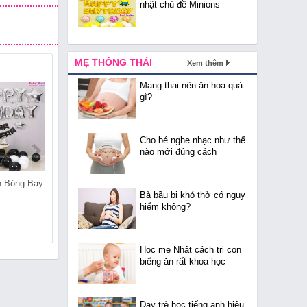
nhật chủ đề Minions
MẸ THÔNG THÁI
Xem thêm
Mang thai nên ăn hoa quả
gì?
Cho bé nghe nhạc như thế
nào mới đúng cách
n Bóng Bay
Cửa Hàng Bán Bóng Bay
Cửa Hàng Bán Bóng Bay
Tại Trúc Bạch
Tại Đông Ngạc
Bà bầu bị khó thở có nguy
hiểm không?
Học mẹ Nhật cách trị con
biếng ăn rất khoa học
Dạy trẻ học tiếng anh hiệu