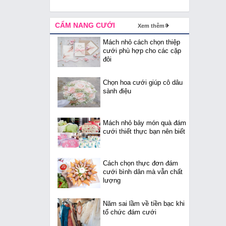
CẨM NANG CƯỚI
Xem thêm
Mách nhỏ cách chọn thiệp
cưới phù hợp cho các cặp
đôi
Chọn hoa cưới giúp cô dâu
sành điệu
Mách nhỏ bảy món quà đám
cưới thiết thực bạn nên biết
Cách chọn thực đơn đám
cưới bình dân mà vẫn chất
lượng
Năm sai lầm về tiền bạc khi
tổ chức đám cưới