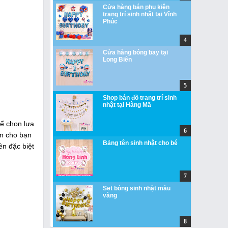
Cửa hàng bán phụ kiện
trang trí sinh nhật tại Vĩnh
Phúc
Cửa hàng bóng bay tại
Long Biên
Shop bán đồ trang trí sinh
nhật tại Hàng Mã
ể chọn lựa
ấn cho bạn
Bảng tên sinh nhật cho bé
ên đặc biệt
Set bóng sinh nhật màu
vàng