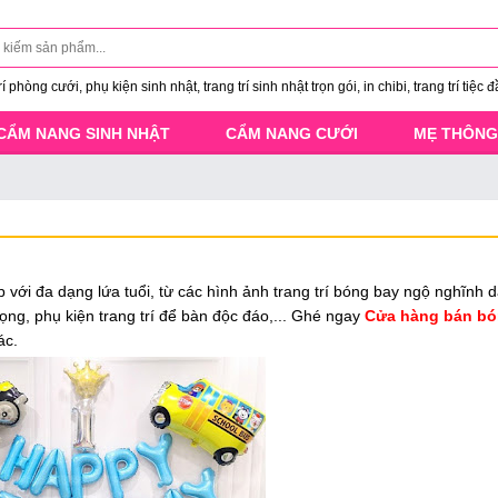
 phòng cưới, phụ kiện sinh nhật, trang trí sinh nhật trọn gói, in chibi, trang trí tiệc đ
CẨM NANG SINH NHẬT
CẨM NANG CƯỚI
MẸ THÔNG
p với đa dạng lứa tuổi, từ các hình ảnh trang trí bóng bay ngộ nghĩnh 
ng, phụ kiện trang trí để bàn độc đáo,... Ghé ngay
Cửa hàng bán bón
ác.