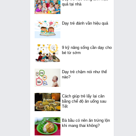
quả tại nhà
Dạy trẻ đánh vần hiệu quả
9 kỹ năng sống cần dạy cho
bé từ sớm
Dạy trẻ chậm nói như thế
nào?
Cách giúp trẻ lấy lại cân
bằng chế độ ăn uống sau
Tết
Bà bầu có nên ăn trứng lộn
khi mang thai không?