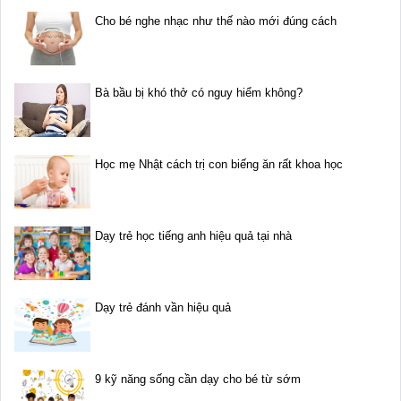
Cho bé nghe nhạc như thế nào mới đúng cách
Bà bầu bị khó thở có nguy hiểm không?
Học mẹ Nhật cách trị con biếng ăn rất khoa học
Dạy trẻ học tiếng anh hiệu quả tại nhà
Dạy trẻ đánh vần hiệu quả
9 kỹ năng sống cần dạy cho bé từ sớm