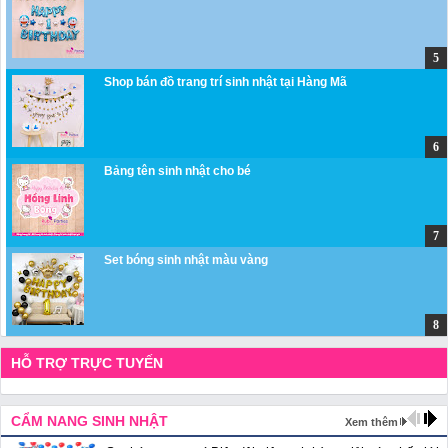
Shop bán đồ trang trí sinh nhật tại Hàng Mã
Bảng tên sinh nhật cho bé
Set bóng sinh nhật màu vàng
HỖ TRỢ TRỰC TUYẾN
CẨM NANG SINH NHẬT
Xem thêm