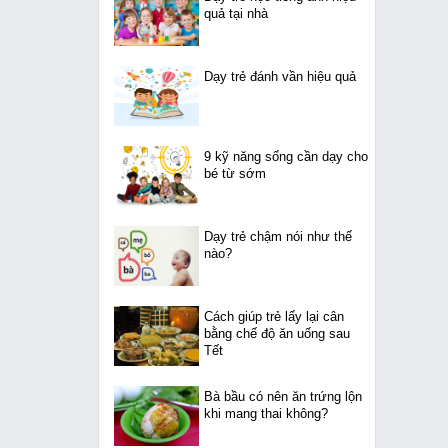
quả tại nhà
Dạy trẻ đánh vần hiệu quả
9 kỹ năng sống cần dạy cho
bé từ sớm
Dạy trẻ chậm nói như thế
nào?
Cách giúp trẻ lấy lại cân
bằng chế độ ăn uống sau
Tết
Bà bầu có nên ăn trứng lộn
khi mang thai không?