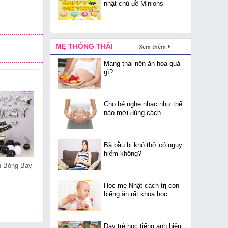
nhật chủ đề Minions
MẸ THÔNG THÁI
Xem thêm
Mang thai nên ăn hoa quả
gì?
Cho bé nghe nhạc như thế
nào mới đúng cách
Bà bầu bị khó thở có nguy
hiểm không?
n Bóng Bay
Cửa Hàng Bán Bóng Bay
Cửa Hàng Bán Bóng Bay
Tại Trúc Bạch
Tại Đông Ngạc
Học mẹ Nhật cách trị con
biếng ăn rất khoa học
Dạy trẻ học tiếng anh hiệu