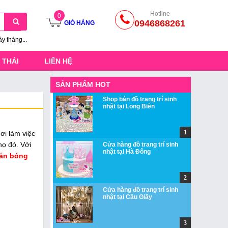
Hotline
0
0946868261
GIỎ HÀNG
ầy tháng...
 THÁI
LIÊN HỆ
SẢN PHẨM HOT
Shop bán đồ trang trí sinh
nhật tại Long Biên
ơi làm việc
họ đó. Với
Cửa hàng đồ trang trí sinh
nhật tại Hà Đông
án bóng
Cửa hàng đồ trang trí sinh
nhật tại Cầu Giấy