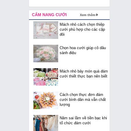
CẨM NANG CƯỚI
Xem thêm
Mách nhỏ cách chọn thiệp
cưới phù hợp cho các cặp
đôi
Chọn hoa cưới giúp cô dâu
sành điệu
Mách nhỏ bảy món quà đám
cưới thiết thực bạn nên biết
Cách chọn thực đơn đám
cưới bình dân mà vẫn chất
lượng
Năm sai lầm về tiền bạc khi
tổ chức đám cưới