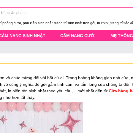
 phòng cưới, phụ kiện sinh nhật, trang trí sinh nhật trọn gói, in chibi, trang trí tiệc đ
CẨM NANG SINH NHẬT
CẨM NANG CƯỚI
MẸ THÔNG
ệm và chúc mừng đối với bất cứ ai. Trang hoàng không gian nhà cửa, n
h vô cùng ý nghĩa để gửi gắm tình cảm và tấm lòng của chúng ta đến 
nhật, in biển tên sinh nhật theo yêu cầu,... mới nhất đến từ
Cửa hàng b
g nhớ hơn tất thảy.