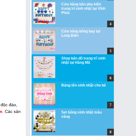
Cửa hàng bán phụ kiện
trang trí sinh nhật tại Vĩnh
Phúc
Cửa hàng bóng bay tại
Long Biên
Shop bán đồ trang trí sinh
nhật tại Hàng Mã
Bảng tên sinh nhật cho bé
 độc đáo,
ên
. Các sản
Set bóng sinh nhật màu
vàng