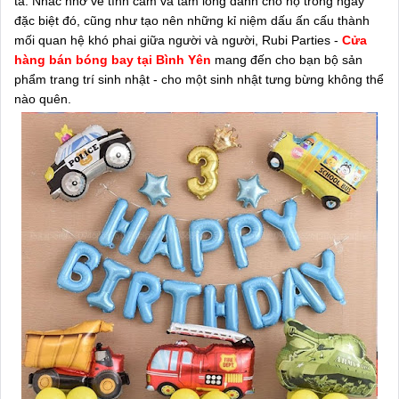
ta. Nhắc nhở về tình cảm và tấm lòng dành cho họ trong ngày
đặc biệt đó, cũng như tạo nên những kỉ niệm dấu ấn cấu thành
mối quan hệ khó phai giữa người và người, Rubi Parties -
Cửa
hàng bán bóng bay tại Bình Yên
mang đến cho bạn bộ sản
phẩm trang trí sinh nhật - cho một sinh nhật tưng bừng không thể
nào quên.