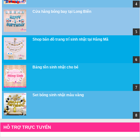
Cửa hàng bóng bay tại Long Biên
Shop bán đồ trang trí sinh nhật tại Hàng Mã
Bảng tên sinh nhật cho bé
Set bóng sinh nhật màu vàng
HỖ TRỢ TRỰC TUYẾN