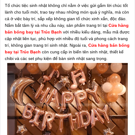
Tổ chức tiệc sinh nhật không chỉ nằm ở việc gửi gắm lời chúc tốt
lành cho tuổi mới, trao tay nhau những món quà ý nghĩa, mà còn
cả ở việc bày trí, sắp xếp không gian tổ chức xinh xắn, độc đáo.
Nắm bắt tâm lý và nhu cầu này, sản phẩm trang trí tại
Cửa hàng
bán bóng bay tại Trúc Bạch
với nhiều kiểu dáng, mẫu mã được
cập nhật liên tục, phù hợp với nhiều độ tuổi và phong cách trang
trí, không gian trang trí sinh nhật. Ngoài ra,
Cửa hàng bán bóng
bay tại Trúc Bạch
còn cung cấp in biển tên sinh nhật, thiết kế
chibi và các set phụ kiện để bàn sinh nhật sang trọng.