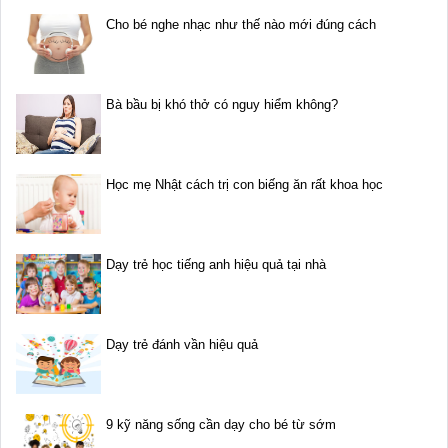
Cho bé nghe nhạc như thế nào mới đúng cách
Bà bầu bị khó thở có nguy hiểm không?
Học mẹ Nhật cách trị con biếng ăn rất khoa học
Dạy trẻ học tiếng anh hiệu quả tại nhà
Dạy trẻ đánh vần hiệu quả
9 kỹ năng sống cần dạy cho bé từ sớm